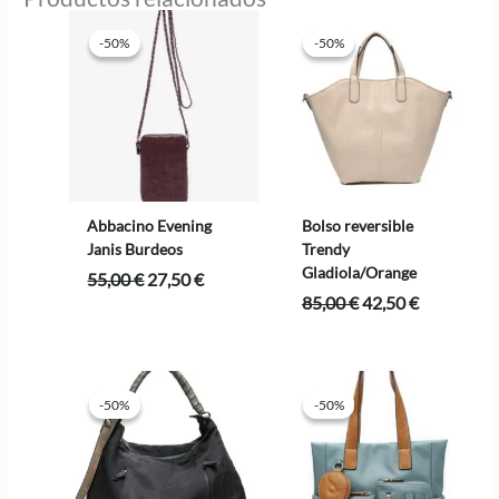
-50%
-50%
-50%
-50%
Abbacino Evening
Bolso reversible
Janis Burdeos
Trendy
Gladiola/Orange
El
El
55,00
€
27,50
€
precio
precio
El
El
85,00
€
42,50
€
original
actual
precio
precio
era:
es:
original
actual
55,00 €.
27,50 €.
era:
es:
85,00 €.
42,50 €.
-50%
-50%
-50%
-50%