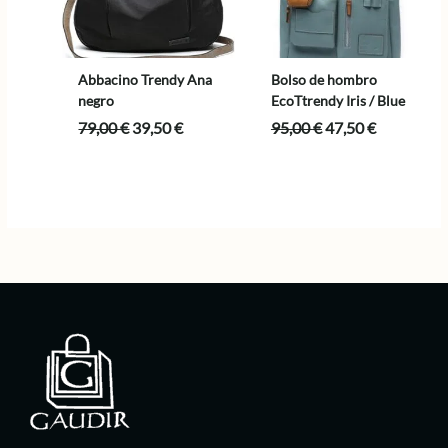
Abbacino Trendy Ana
Bolso de hombro
negro
EcoTtrendy Iris / Blue
El
El
El
El
79,00
€
39,50
€
95,00
€
47,50
€
precio
precio
precio
precio
original
actual
original
actual
era:
es:
era:
es:
79,00 €.
39,50 €.
95,00 €.
47,50 €.