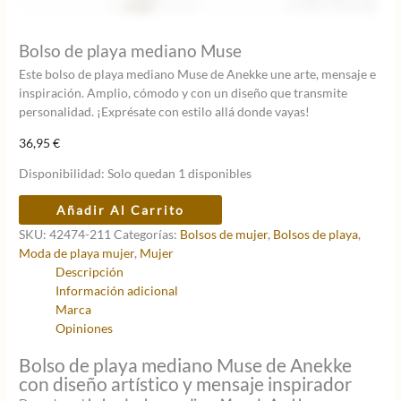
Bolso de playa mediano Muse
Este bolso de playa mediano Muse de Anekke une arte, mensaje e
inspiración. Amplio, cómodo y con un diseño que transmite
personalidad. ¡Exprésate con estilo allá donde vayas!
36,95
€
Disponibilidad:
Solo quedan 1 disponibles
Bolso
Añadir Al Carrito
de
SKU:
42474-211
Categorías:
Bolsos de mujer
,
Bolsos de playa
,
playa
Moda de playa mujer
,
Mujer
mediano
Descripción
Muse
Información adicional
cantidad
Marca
Opiniones
Bolso de playa mediano Muse de Anekke
con diseño artístico y mensaje inspirador