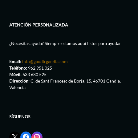
ATENCIÓN PERSONALIZADA
¿Necesitas ayuda? Siempre estamos aquí listos para ayudar
Email:
info@gaudirgandia.com
Teléfono:
962 951 025
Móvil:
633 680 525
Dirección:
C. de Sant Francesc de Borja, 15, 46701 Gandia,
Valencia
SÍGUENOS
Enlace
Enlace
Enlace