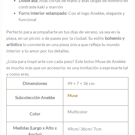
Doble asa:
Asas cortas de mano y asas largas de hombro en
contraste kaki y marrón
Forro interior estampado:
Con el logo Anekke, elegante y
funcional
Perfecto para acompañarte en tus días de verano, ya sea en la
playa, en un picnic o de paseo por la ciudad. Su estilo
bohemio y
artístico
lo convierte en una pieza única que refleja tu mundo
interior y tu amor por los detalles.
¿Lista para inspirarte con cada paso? Este bolso Muse de Anekke
es mucho más que un accesorio: es una invitación a expresarte tal
y como eres.
Dimensiones
49 × 7 × 36 cm
Muse
Subcolección Anekke
Multicolor
Color
Medidas (Largo x Alto x
49cm/ 36cm/ 7cm
Ancho)