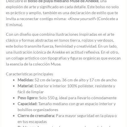
Descubre el
bolso de playa mediano Muse de Anekke
, una
explosión de arte y significado en cada detalle. Este bolso no solo
es práctico y amplio, también es una declaración de estilo que te
invita a reconectar contigo misma:
«Know yourself»
(Conócete a
ti misma).
Con un diseño que combina ilustraciones inspiradas en el arte
clásico y formas abstractas en tonos tierra, rojizos y verdosos,
este bolso transmite fuerza, feminidad y creatividad. En un lado,
una ilustración icónica de Anekke en actitud reflexiva. En el otro,
un collage artístico con tipografías y figuras orgánicas que evocan
la esencia de la colección Muse.
Características principales
Medidas:
52 cm de largo, 36 cm de alto y 17 cm de ancho
Material:
Exterior e interior 100% poliéster, resistente y
fácil de limpiar
Peso ligero:
Solo 550 g, ideal para llevarlo cómodamente
Capacidad:
Tamaño mediano con gran espacio interior y
bolsillos organizadores
Cierre de cremallera:
Para mayor seguridad en la playa o
en tus escapadas