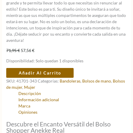
grande y te permita llevar todo lo que necesitas sin renunciar al
estilo? Este bolso es para ti. Su diseño único te invitará a soñar,
mientras que sus múltiples compartimentos te aseguran que todo
estará en su lugar. No es solo un bolso, es una declaración de
intenciones, un toque de inspiración para cada momento de tu
día. ¡Déjate seducir por su encanto y convierte cada salida en una
aventura!
El
El
71,95
€
57,56
€
precio
precio
Disponibilidad:
Solo quedan 1 disponibles
original
actual
era:
es:
Bolso
Añadir Al Carrito
71,95 €.
57,56 €.
de
SKU:
41701-343
Categorías:
Bandoleras
,
Bolsos de mano
,
Bolsos
mano
de mujer
,
Mujer
grande
Descripción
Anekke
Información adicional
Real
Marca
cantidad
Opiniones
Descubre el Encanto Versátil del Bolso
Shopper Anekke Real