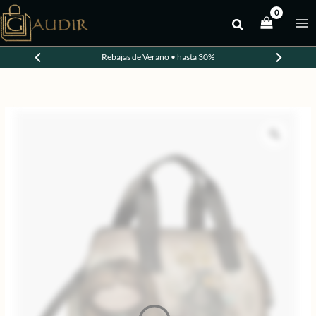
Ir
al
-20%
contenido
Rebajas de Verano • hasta 30%