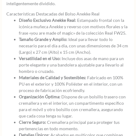
inteligentemente dividido.
Características Destacadas del Bolso Anekke Real
Diseño Exclusivo Anekke Real:
Estampado frontal con la
icónica muñeca Anekke y reverso con motivos florales y la
frase «you are made of magic» de la colección Real FW25.
Tamaño Grande y Amplio:
Ideal para llevar todo lo
necesario para el día a día, con unas dimensiones de 34 cm
(Largo) x 27 cm (Alto) x 15 cm (Ancho).
Versatilidad en el Uso:
Incluye dos asas de mano para un
porte elegante y una bandolera ajustable para llevarlo al
hombro o cruzado.
Materiales de Calidad y Sostenibles:
Fabricado en 100%
PU en el exterior y 100% Poliéster en el interior, con un
proceso de fabricación ecofriendly.
Organización Óptima:
Dispone de un bolsillo trasero con
cremallera y en el interior, un compartimento específico
para el móvil y otro bolsillo con cremallera, asegurando
que cada cosa tenga su lugar.
Cierre Seguro:
Cremallera principal para proteger tus
pertenencias en todo momento.
Detalles Únicos:
Acabados en multicolor que combinan