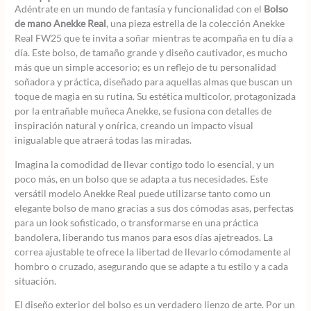
Adéntrate en un mundo de fantasía y funcionalidad con el
Bolso
de mano Anekke Real
, una pieza estrella de la colección Anekke
Real FW25 que te invita a soñar mientras te acompaña en tu día a
día. Este bolso, de tamaño grande y diseño cautivador, es mucho
más que un simple accesorio; es un reflejo de tu personalidad
soñadora y práctica, diseñado para aquellas almas que buscan un
toque de magia en su rutina. Su estética multicolor, protagonizada
por la entrañable muñeca Anekke, se fusiona con detalles de
inspiración natural y onírica, creando un impacto visual
inigualable que atraerá todas las miradas.
Imagina la comodidad de llevar contigo todo lo esencial, y un
poco más, en un bolso que se adapta a tus necesidades. Este
versátil modelo Anekke Real puede utilizarse tanto como un
elegante bolso de mano gracias a sus dos cómodas asas, perfectas
para un look sofisticado, o transformarse en una práctica
bandolera, liberando tus manos para esos días ajetreados. La
correa ajustable te ofrece la libertad de llevarlo cómodamente al
hombro o cruzado, asegurando que se adapte a tu estilo y a cada
situación.
El diseño exterior del bolso es un verdadero lienzo de arte. Por un