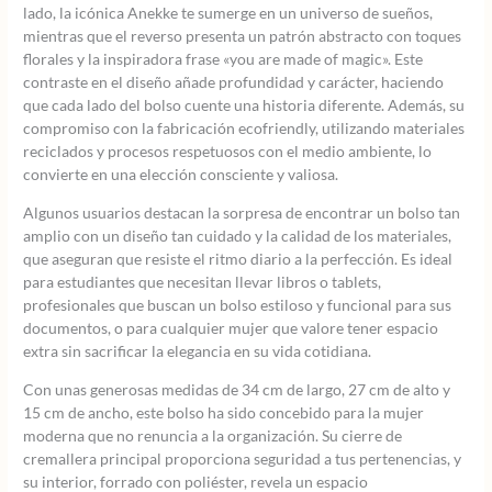
lado, la icónica Anekke te sumerge en un universo de sueños,
mientras que el reverso presenta un patrón abstracto con toques
florales y la inspiradora frase «you are made of magic». Este
contraste en el diseño añade profundidad y carácter, haciendo
que cada lado del bolso cuente una historia diferente. Además, su
compromiso con la fabricación ecofriendly, utilizando materiales
reciclados y procesos respetuosos con el medio ambiente, lo
convierte en una elección consciente y valiosa.
Algunos usuarios destacan la sorpresa de encontrar un bolso tan
amplio con un diseño tan cuidado y la calidad de los materiales,
que aseguran que resiste el ritmo diario a la perfección. Es ideal
para estudiantes que necesitan llevar libros o tablets,
profesionales que buscan un bolso estiloso y funcional para sus
documentos, o para cualquier mujer que valore tener espacio
extra sin sacrificar la elegancia en su vida cotidiana.
Con unas generosas medidas de 34 cm de largo, 27 cm de alto y
15 cm de ancho, este bolso ha sido concebido para la mujer
moderna que no renuncia a la organización. Su cierre de
cremallera principal proporciona seguridad a tus pertenencias, y
su interior, forrado con poliéster, revela un espacio