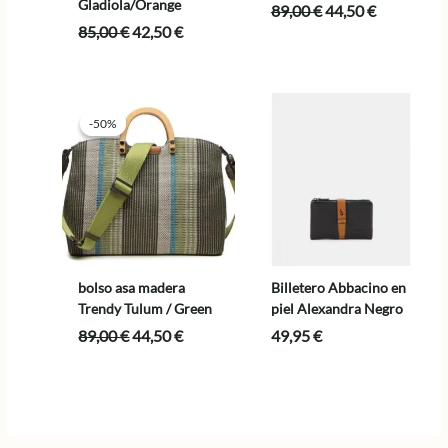
Gladiola/Orange
El
El
89,00
€
44,50
€
precio
precio
El
El
85,00
€
42,50
€
original
actual
precio
precio
era:
es:
original
actual
89,00 €.
44,50 €.
era:
es:
85,00 €.
42,50 €.
-50%
-50%
bolso asa madera
Billetero Abbacino en
Trendy Tulum / Green
piel Alexandra Negro
El
El
89,00
€
44,50
€
49,95
€
precio
precio
original
actual
era:
es:
89,00 €.
44,50 €.