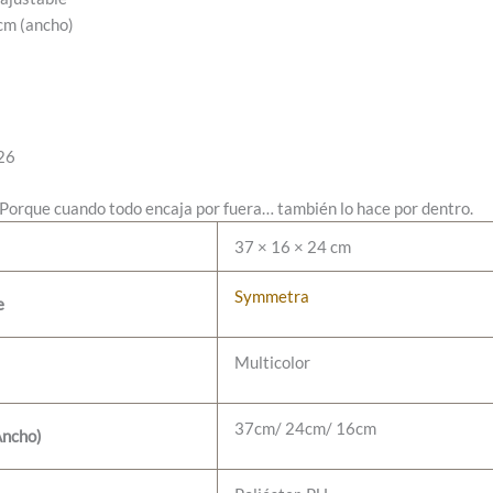
 cm (ancho)
26
o. Porque cuando todo encaja por fuera… también lo hace por dentro.
37 × 16 × 24 cm
Symmetra
e
Multicolor
37cm/ 24cm/ 16cm
Ancho)