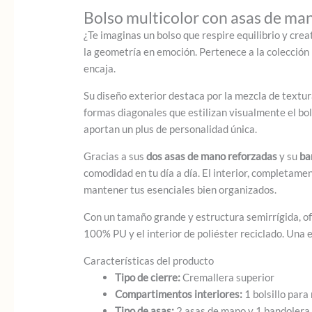
Bolso multicolor con asas de m
¿Te imaginas un bolso que respire equilibrio y crea
la geometría en emoción. Pertenece a la colecció
encaja.
Su diseño exterior destaca por la mezcla de textur
formas diagonales que estilizan visualmente el bol
aportan un plus de personalidad única.
Gracias a sus
dos asas de mano reforzadas
y su
ba
comodidad en tu día a día. El interior, completame
mantener tus esenciales bien organizados.
Con un tamaño grande y estructura semirrígida, of
100% PU y el interior de poliéster reciclado. Una 
Características del producto
Tipo de cierre:
Cremallera superior
Compartimentos interiores:
1 bolsillo para
Tipo de asas:
2 asas de mano y 1 bandolera 