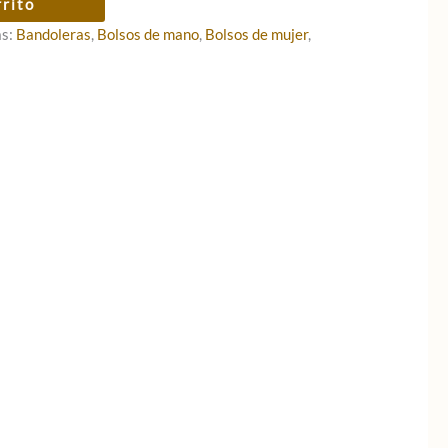
rrito
as:
Bandoleras
,
Bolsos de mano
,
Bolsos de mujer
,