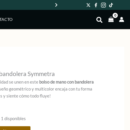
Env
TACTO
 bandolera Symmetra
alidad se unen en este
bolso de mano con bandolera
iseño geométrico y multicolor encaja con tu forma
as y siente cómo todo fluye!
 1 disponibles