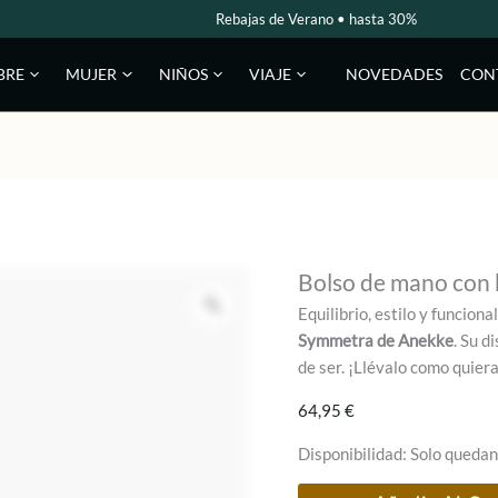
Rebajas de Verano • hasta 30%
NOVEDADES
CON
BRE
MUJER
NIÑOS
VIAJE
Bolso de mano con
Equilibrio, estilo y funcion
Symmetra de Anekke
. Su d
de ser. ¡Llévalo como quier
64,95
€
Disponibilidad:
Solo quedan
Bolso