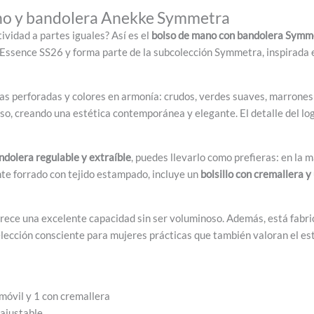
ano y bandolera Anekke Symmetra
tividad a partes iguales? Así es el
bolso de mano con bandolera Symm
n Essence SS26 y forma parte de la subcolección Symmetra, inspirada
as perforadas y colores en armonía: crudos, verdes suaves, marrones c
so, creando una estética contemporánea y elegante. El detalle del log
ndolera regulable y extraíble
, puedes llevarlo como prefieras: en la 
nte forrado con tejido estampado, incluye un
bolsillo con cremallera 
rece una excelente capacidad sin ser voluminoso. Además, está fabric
elección consciente para mujeres prácticas que también valoran el est
 móvil y 1 con cremallera
ajustable