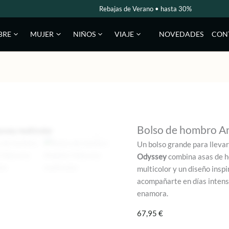
Rebajas de Verano • hasta 30%
NOVEDADES
CON
BRE
MUJER
NIÑOS
VIAJE
Bolso de hombro A
Un bolso grande para llevar
Odyssey
combina asas de h
multicolor y un diseño inspi
acompañarte en días intenso
enamora.
67,95
€