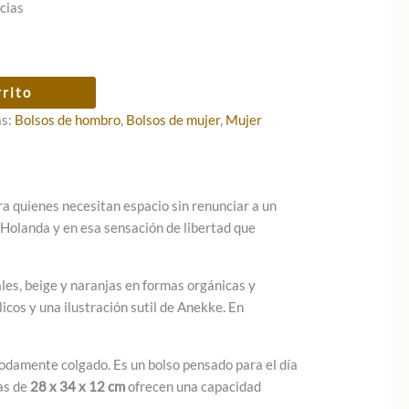
cias
rrito
as:
Bolsos de hombro
,
Bolsos de mujer
,
Mujer
a quienes necesitan espacio sin renunciar a un
e Holanda y en esa sensación de libertad que
les, beige y naranjas en formas orgánicas y
cos y una ilustración sutil de Anekke. En
modamente colgado. Es un bolso pensado para el día
das de
28 x 34 x 12 cm
ofrecen una capacidad