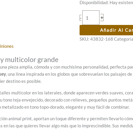
Disponibilidad:
Hay existen
Bolso
+
-
de
hombro
Añadir Al Ca
Anekke
SKU:
43832-168
Categorí
Odyssey
iniones
multicolor
cantidad
y multicolor grande
una pieza amplia, cómoda y con muchísima personalidad, perfecta par
sey
, una línea inspirada en los globos que sobrevuelan los paisajes d
er destino es posible.
alles multicolor en los laterales, donde aparecen verdes suaves, cora
u tono teja envejecido, decorado con relieves, pequeños puntos metáli
o metalizado en tono topo-dorado, elegante y muy fácil de combinar.
ción animal print, aportan un toque diferente y permiten llevarlo có
das en las que quieres llevar algo más que lo imprescindible. Sus medi