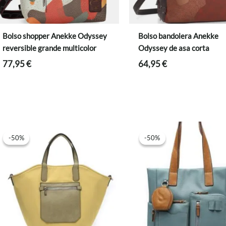
Bolso shopper Anekke Odyssey
Bolso bandolera Anekke
reversible grande multicolor
Odyssey de asa corta
77,95
€
64,95
€
-50%
-50%
-50%
-50%