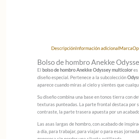
Descripción
Información adicional
Marca
Op
Bolso de hombro Anekke Odysse
El
bolso de hombro Anekke Odyssey multicolor
es 
diseño especial. Pertenece a la subcolección
Odys
aparece cuando miras al cielo y sientes que cualqui
Su diseño combina una base en tonos tierra con det
texturas punteadas. La parte frontal destaca por s
contraste, la parte trasera apuesta por un acabad
Las asas largas de hombro, con acabado de inspira
a día, para trabajar, para viajar o para esas jorna
generosa sin perder una silueta estilizada.