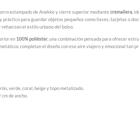
n forro estampado de Anekke y cierre superior mediante
cremallera
, i
 muy práctico para guardar objetos pequeños como llaves, tarjetas o d
refuerzan el estilo urbano del bolso.
erior en
100% poliéster
, una combinación pensada para ofrecer estruc
metálicos completan el diseño con ese aire viajero y emocional tan p
rrón, verde, coral, beige y topo metalizado.
2 cm de ancho.