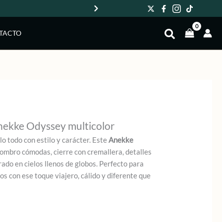
Env
TACTO
nekke Odyssey multicolor
lo todo con estilo y carácter. Este
Anekke
ombro cómodas, cierre con cremallera, detalles
rado en cielos llenos de globos. Perfecto para
s con ese toque viajero, cálido y diferente que