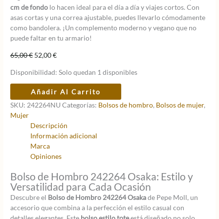
cm de fondo
lo hacen ideal para el día a día y viajes cortos. Con
asas cortas y una correa ajustable, puedes llevarlo cómodamente
como bandolera. ¡Un complemento moderno y vegano que no
puede faltar en tu armario!
El
El
65,00
€
52,00
€
precio
precio
Disponibilidad:
Solo quedan 1 disponibles
original
actual
era:
es:
Bolso
Añadir Al Carrito
65,00 €.
52,00 €.
de
SKU:
242264NU
Categorías:
Bolsos de hombro
,
Bolsos de mujer
,
hombro
Mujer
242264
Descripción
Osaka
Información adicional
Nude/Negro
Marca
cantidad
Opiniones
Bolso de Hombro 242264 Osaka: Estilo y
Versatilidad para Cada Ocasión
Descubre el
Bolso de Hombro 242264 Osaka
de Pepe Moll, un
accesorio que combina a la perfección el estilo casual con
detalles elegantes. Este
bolso estilo tote
está diseñado no solo