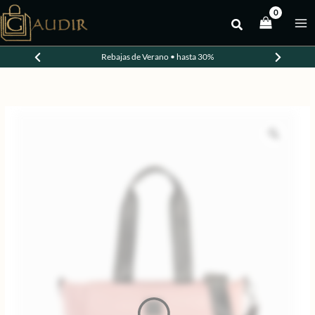
Ir
al
-20%
contenido
Rebajas de Verano • hasta 30%