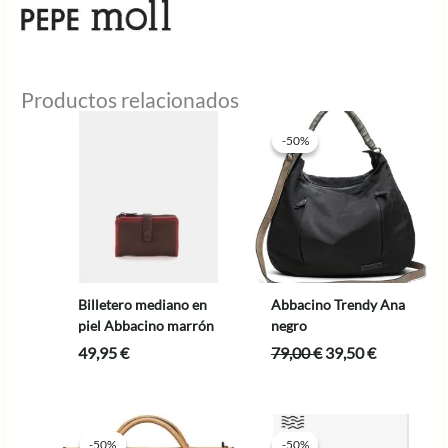
Productos relacionados
-50%
-50%
Billetero mediano en
Abbacino Trendy Ana
piel Abbacino marrón
negro
El
El
49,95
€
79,00
€
39,50
€
precio
precio
original
actual
era:
es:
79,00 €.
39,50 €.
-50%
-50%
-50%
-50%