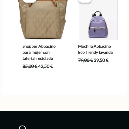
Shopper Abbacino
Mochila Abbacino
para mujer con
Eco Trendy lavanda
taterial reciclado
El
El
79,00
€
39,50
€
precio
precio
El
El
85,00
€
42,50
€
original
actual
precio
precio
era:
es:
original
actual
79,00 €.
39,50 €.
era:
es:
85,00 €.
42,50 €.