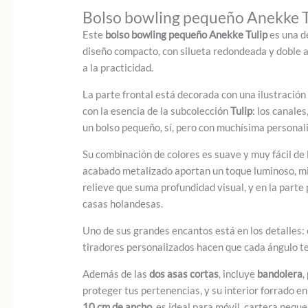
Bolso bowling pequeño Anekke T
Este
bolso bowling pequeño Anekke Tulip
es una de
diseño compacto, con silueta redondeada y doble a
a la practicidad.
La parte frontal está decorada con una ilustración
con la esencia de la subcolección
Tulip
: los canale
un bolso pequeño, sí, pero con muchísima personal
Su combinación de colores es suave y muy fácil de 
acabado metalizado aportan un toque luminoso, mie
relieve que suma profundidad visual, y en la parte
casas holandesas.
Uno de sus grandes encantos está en los detalles: 
tiradores personalizados hacen que cada ángulo ten
Además de las
dos asas cortas
, incluye
bandolera
,
proteger tus pertenencias, y su interior forrado e
10 cm de ancho
, es ideal para móvil, cartera peque