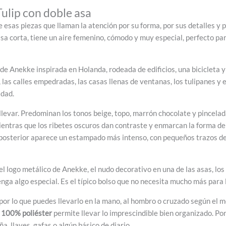
ulip con doble asa
 esas piezas que llaman la atención por su forma, por sus detalles y 
sa corta, tiene un aire femenino, cómodo y muy especial, perfecto par
 de Anekke inspirada en Holanda, rodeada de edificios, una bicicleta 
s, las calles empedradas, las casas llenas de ventanas, los tulipanes y 
idad.
llevar. Predominan los tonos beige, topo, marrón chocolate y pincelada
ntras que los ribetes oscuros dan contraste y enmarcan la forma del 
 posterior aparece un estampado más intenso, con pequeños trazos de 
el logo metálico de Anekke, el nudo decorativo en una de las asas, l
ga algo especial. Es el típico bolso que no necesita mucho más para l
 por lo que puedes llevarlo en la mano, al hombro o cruzado según el 
n
100% poliéster
permite llevar lo imprescindible bien organizado. Po
ña, llaves, gafas o algún básico de diario.