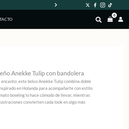
Env
TACTO
eño Anekke Tulip con bandolera
e encanto: este bolso Anekke Tulip combina doble
 inspirado en Holanda para acompañarte con estilo
ormato bowling lo hace cómodo de llevar, mientras
ilustraciones convierten cada look en algo más