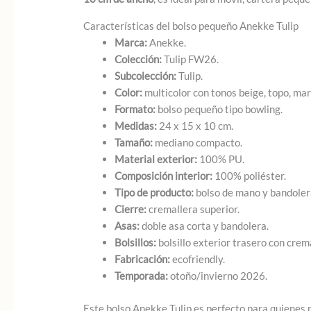
Características del bolso pequeño Anekke Tulip
Marca:
Anekke.
Colección:
Tulip FW26.
Subcolección:
Tulip.
Color:
multicolor con tonos beige, topo, mar
Formato:
bolso pequeño tipo bowling.
Medidas:
24 x 15 x 10 cm.
Tamaño:
mediano compacto.
Material exterior:
100% PU.
Composición interior:
100% poliéster.
Tipo de producto:
bolso de mano y bandoler
Cierre:
cremallera superior.
Asas:
doble asa corta y bandolera.
Bolsillos:
bolsillo exterior trasero con cremal
Fabricación:
ecofriendly.
Temporada:
otoño/invierno 2026.
Este bolso Anekke Tulip es perfecto para quienes p