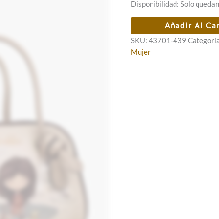
Disponibilidad:
Solo quedan
Bolso
Añadir Al Ca
bowling
SKU:
43701-439
Categorí
pequeño
Mujer
Anekke
Tulip
con
bandolera
cantidad