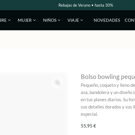
Rebajas de Verano • hasta 30%
NOVEDADES
CON
BRE
MUJER
NIÑOS
VIAJE
Bolso bowling pequ
Pequeño, coqueto y lleno d
asa, bandolera y un diseño
en tus planes diarios. Su f
sus detalles dorados y sus 
especial.
55,95
€