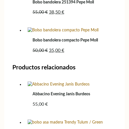
Bolso bandolera 251394 Pepe Moll
El
El
55,00
€
38,50
€
precio
precio
original
actual
era:
es:
55,00 €.
38,50 €.
Bolso bandolera compacto Pepe Moll
El
El
50,00
€
35,00
€
precio
precio
original
actual
Productos relacionados
era:
es:
50,00 €.
35,00 €.
Abbacino Evening Janis Burdeos
55,00
€