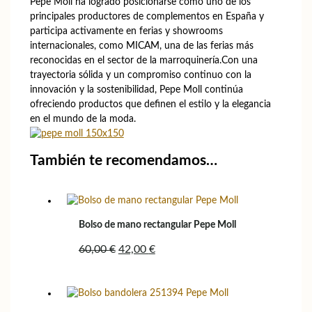
Pepe Moll ha logrado posicionarse como uno de los
principales productores de complementos en España y
participa activamente en ferias y showrooms
internacionales, como MICAM, una de las ferias más
reconocidas en el sector de la marroquinería.Con una
trayectoria sólida y un compromiso continuo con la
innovación y la sostenibilidad, Pepe Moll continúa
ofreciendo productos que definen el estilo y la elegancia
en el mundo de la moda.
También te recomendamos…
Bolso de mano rectangular Pepe Moll
El
El
60,00
€
42,00
€
precio
precio
original
actual
era:
es:
60,00 €.
42,00 €.