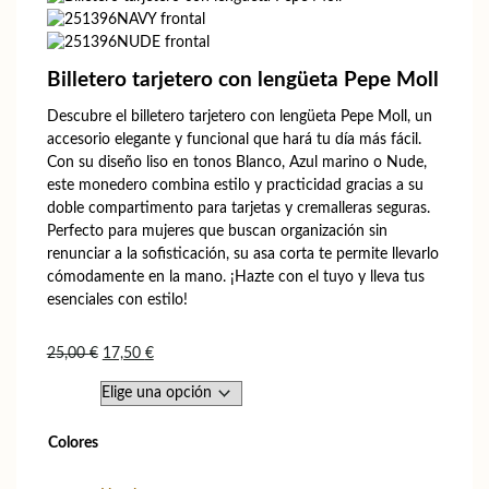
Billetero tarjetero con lengüeta Pepe Moll
Descubre el billetero tarjetero con lengüeta Pepe Moll, un
accesorio elegante y funcional que hará tu día más fácil.
Con su diseño liso en tonos Blanco, Azul marino o Nude,
este monedero combina estilo y practicidad gracias a su
doble compartimento para tarjetas y cremalleras seguras.
Perfecto para mujeres que buscan organización sin
renunciar a la sofisticación, su asa corta te permite llevarlo
cómodamente en la mano. ¡Hazte con el tuyo y lleva tus
esenciales con estilo!
El
El
25,00
€
17,50
€
precio
precio
original
actual
era:
es:
Colores
25,00 €.
17,50 €.