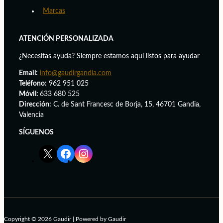
Marcas
ATENCIÓN PERSONALIZADA
¿Necesitas ayuda? Siempre estamos aquí listos para ayudar
Email:
info@gaudirgandia.com
Teléfono:
962 951 025
Móvil:
633 680 525
Dirección:
C. de Sant Francesc de Borja, 15, 46701 Gandia,
Valencia
SÍGUENOS
Enlace
Enlace
Enlace
red
de
de
social
Facebook
Instagram
X
de
de
de
GaudirGandia
GaudirGandia
GaudirGandia
Copyright © 2026 Gaudir | Powered by Gaudir