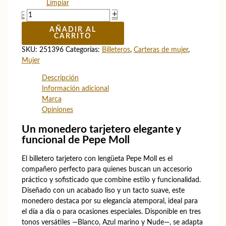
Limpiar
Billetero
+
-
tarjetero
AÑADIR AL
con
CARRITO
lengüeta
SKU:
251396
Categorías:
Billeteros
,
Carteras de mujer
,
Pepe
Mujer
Moll
cantidad
Descripción
Información adicional
Marca
Opiniones
Un monedero tarjetero elegante y
funcional de Pepe Moll
El billetero tarjetero con lengüeta Pepe Moll es el
compañero perfecto para quienes buscan un accesorio
práctico y sofisticado que combine estilo y funcionalidad.
Diseñado con un acabado liso y un tacto suave, este
monedero destaca por su elegancia atemporal, ideal para
el día a día o para ocasiones especiales. Disponible en tres
tonos versátiles —Blanco, Azul marino y Nude—, se adapta