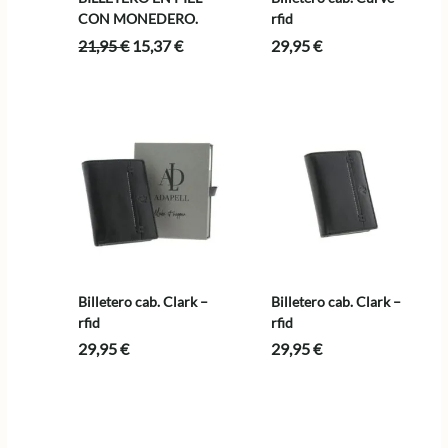
CON MONEDERO.
rfid
El
El
21,95
€
15,37
€
29,95
€
precio
precio
original
actual
era:
es:
21,95 €.
15,37 €.
Billetero cab. Clark –
Billetero cab. Clark –
rfid
rfid
29,95
€
29,95
€