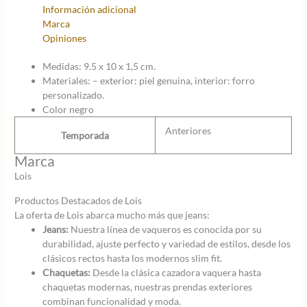
con
Información adicional
monedero
Marca
para
Opiniones
hombre
cantidad
Medidas: 9.5 x 10 x 1,5 cm.
Materiales: – exterior: piel genuina, interior: forro
personalizado.
Color negro
Anteriores
Temporada
Marca
Lois
Productos Destacados de Lois
La oferta de Lois abarca mucho más que jeans:
Jeans:
Nuestra línea de vaqueros es conocida por su
durabilidad, ajuste perfecto y variedad de estilos, desde los
clásicos rectos hasta los modernos slim fit.
Chaquetas:
Desde la clásica cazadora vaquera hasta
chaquetas modernas, nuestras prendas exteriores
combinan funcionalidad y moda.