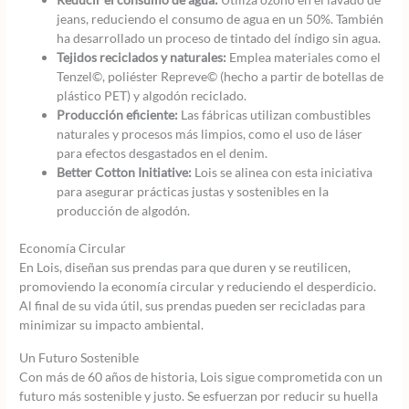
jeans, reduciendo el consumo de agua en un 50%. También
ha desarrollado un proceso de tintado del índigo sin agua.
Tejidos reciclados y naturales:
Emplea materiales como el
Tenzel©, poliéster Repreve© (hecho a partir de botellas de
plástico PET) y algodón reciclado.
Producción eficiente:
Las fábricas utilizan combustibles
naturales y procesos más limpios, como el uso de láser
para efectos desgastados en el denim.
Better Cotton Initiative:
Lois se alinea con esta iniciativa
para asegurar prácticas justas y sostenibles en la
producción de algodón.
Economía Circular
En Lois, diseñan sus prendas para que duren y se reutilicen,
promoviendo la economía circular y reduciendo el desperdicio.
Al final de su vida útil, sus prendas pueden ser recicladas para
minimizar su impacto ambiental.
Un Futuro Sostenible
Con más de 60 años de historia, Lois sigue comprometida con un
futuro más sostenible y justo. Se esfuerzan por reducir su huella