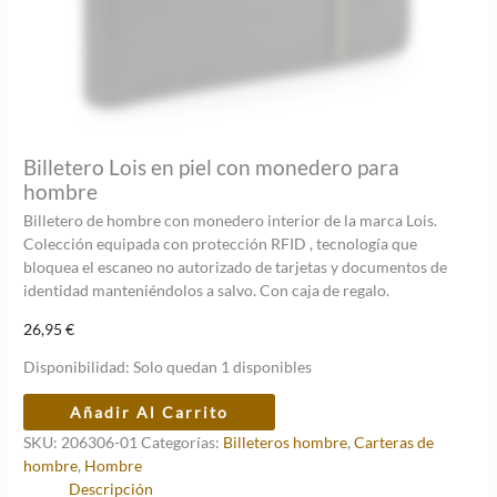
Billetero Lois en piel con monedero para
hombre
Billetero de hombre con monedero interior de la marca Lois.
Colección equipada con protección RFID , tecnología que
bloquea el escaneo no autorizado de tarjetas y documentos de
identidad manteniéndolos a salvo. Con caja de regalo.
26,95
€
Disponibilidad:
Solo quedan 1 disponibles
Billetero
Añadir Al Carrito
Lois
SKU:
206306-01
Categorías:
Billeteros hombre
,
Carteras de
en
hombre
,
Hombre
piel
Descripción