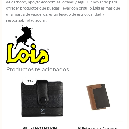
de carbono, apoyar economías locales y seguir innovando para
ofrecer productos que puedas llevar con orgullo.
Lois
es más que
una marca de vaqueros, es un legado de estilo, calidad y
responsabilidad social.
Productos relacionados
-30%
-30%
BILLETERO EN PIEL
Billetero cab. Curve –