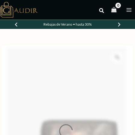
Ir
al
-20%
contenido
Rebajas de Verano • hasta 30%