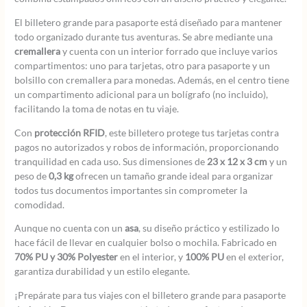
El billetero grande para pasaporte está diseñado para mantener
todo organizado durante tus aventuras. Se abre mediante una
cremallera
y cuenta con un interior forrado que incluye varios
compartimentos: uno para tarjetas, otro para pasaporte y un
bolsillo con cremallera para monedas. Además, en el centro tiene
un compartimento adicional para un bolígrafo (no incluido),
facilitando la toma de notas en tu viaje.
Con
protección RFID
, este billetero protege tus tarjetas contra
pagos no autorizados y robos de información, proporcionando
tranquilidad en cada uso. Sus dimensiones de
23 x 12 x 3 cm
y un
peso de
0,3 kg
ofrecen un tamaño grande ideal para organizar
todos tus documentos importantes sin comprometer la
comodidad.
Aunque no cuenta con un
asa
, su diseño práctico y estilizado lo
hace fácil de llevar en cualquier bolso o mochila. Fabricado en
70% PU y 30% Polyester
en el interior, y
100% PU
en el exterior,
garantiza durabilidad y un estilo elegante.
¡Prepárate para tus viajes con el billetero grande para pasaporte