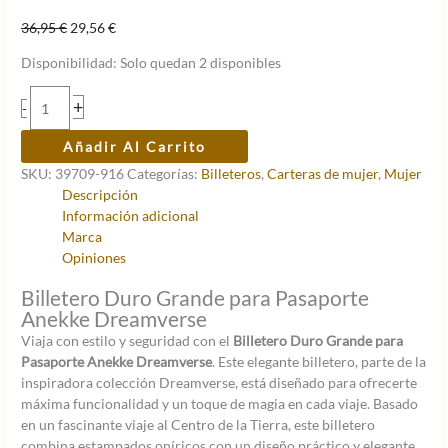
El
El
36,95
€
29,56
€
precio
precio
Disponibilidad:
Solo quedan 2 disponibles
original
actual
era:
es:
Billetero
+
-
36,95 €.
29,56 €.
duro
grande
Añadir Al Carrito
para
SKU:
39709-916
Categorías:
Billeteros
,
Carteras de mujer
,
Mujer
pasaporte
Descripción
Anekke
Información adicional
Dreamverse
Marca
cantidad
Opiniones
Billetero Duro Grande para Pasaporte
Anekke Dreamverse
Viaja con estilo y seguridad con el
Billetero Duro Grande para
Pasaporte Anekke Dreamverse
. Este elegante billetero, parte de la
inspiradora colección Dreamverse, está diseñado para ofrecerte
máxima funcionalidad y un toque de magia en cada viaje. Basado
en un fascinante viaje al Centro de la Tierra, este billetero
combina estampados oníricos con un diseño práctico y elegante.