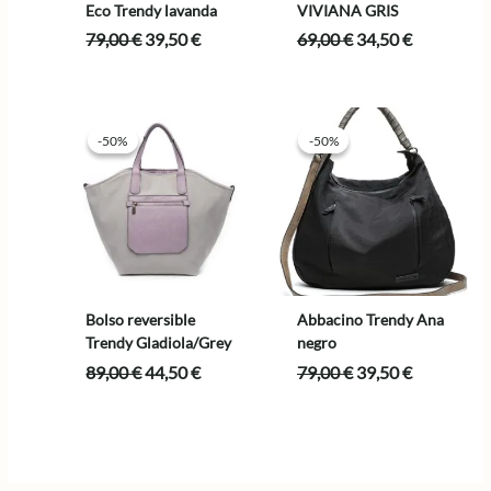
Eco Trendy lavanda
VIVIANA GRIS
El
El
El
El
79,00
€
39,50
€
69,00
€
34,50
€
precio
precio
precio
precio
original
actual
original
actual
era:
es:
era:
es:
79,00 €.
39,50 €.
69,00 €.
34,50 €.
-50%
-50%
-50%
-50%
Bolso reversible
Abbacino Trendy Ana
Trendy Gladiola/Grey
negro
El
El
El
El
89,00
€
44,50
€
79,00
€
39,50
€
precio
precio
precio
precio
original
actual
original
actual
era:
es:
era:
es:
89,00 €.
44,50 €.
79,00 €.
39,50 €.