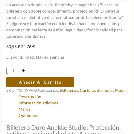
un accesorio donde la «Authenticity is magnetic». ¿Buscas un
billetero con doble compartimento, protección RFID para tus
tarjetas y el distintivo diseño multicolor de la colección Studio?
Su ligereza y fabricación ecofriendly lo hacen indispensable. ¡La
combinación perfecta de estilo, seguridad y funcionalidad para
tus esenciales diarios!
El
El
30,95
€
24,76
€
precio
precio
Disponibilidad:
Hay existencias
original
actual
era:
es:
Billetero
+
-
30,95 €.
24,76 €.
duro
Anekke
Añadir Al Carrito
Studio
SKU:
41849-902
Categorías:
Billeteros
,
Carteras de mujer
,
Mujer
cantidad
Descripción
Información adicional
Marca
Opiniones
Billetero Duro Anekke Studio: Protección,
Estilo y Funcionalidad a tu Alcance