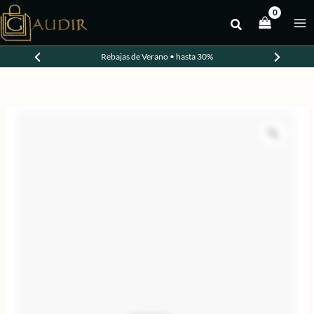
Ir
al
-20%
contenido
Rebajas de Verano • hasta 30%