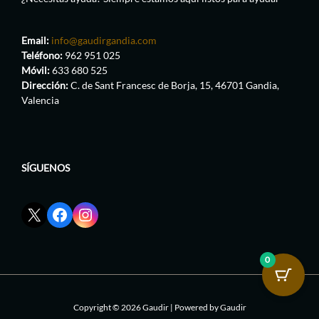
Email:
info@gaudirgandia.com
Teléfono:
962 951 025
Móvil:
633 680 525
Dirección:
C. de Sant Francesc de Borja, 15, 46701 Gandia,
Valencia
SÍGUENOS
Enlace
Enlace
Enlace
red
de
de
social
Facebook
Instagram
X
de
de
0
de
GaudirGandia
GaudirGandia
GaudirGandia
Copyright © 2026 Gaudir | Powered by Gaudir