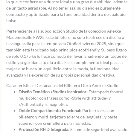
lo que le confiere una dureza ideal y una gran durabilidad, además
de un tacto agradable. Al no tener asa, su diseño es puramente
compacto y optimizado para la funcionalidad dentro de cualquier
bolso.
Perteneciente a la subcolección Studio de la colección Anekke
Mademoiselle FW25, este billetero no solo te ofrece un diseño a
la vanguardia para la temporada Otoño/Invierno 2025, sino que
también está fabricado bajo principios ecofriendly. Su peso ligero
de solo 0,175 kg lo hace cómodo de llevar, añadiendo un toque de
estilo y seguridad a tu día a día. Es el complemento ideal para la
mujer que busca un equilibrio entre la moda, la funcionalidad
avanzada y la expresión de su propia personalidad creativa.
Características Destacadas del Billetero Duro Anekke Studio
Diseño Temático «Studio» Inspirador:
Estampado frontal
multicolor con frases como «Style with attitude» y
«Authenticity is magnetic».
Doble Compartimento Funcional:
Parte trasera con
billetero y multi-tarjetero (cierre de lengüeta), y parte
superior con cremallera para monedas.
Protección RFID Integrada:
Sistema de seguridad avanzado