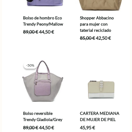
Bolso de hombro Eco
Shopper Abbacino
Trendy Peony/Mallow
para mujer con
taterial reciclado
El
El
89,00
€
44,50
€
precio
precio
El
El
85,00
€
42,50
€
original
actual
precio
precio
era:
es:
original
actual
89,00 €.
44,50 €.
era:
es:
85,00 €.
42,50 €.
-50%
-50%
Bolso reversible
CARTERA MEDIANA
Trendy Gladiola/Grey
DE MUJER DE PIEL
El
El
89,00
€
44,50
€
45,95
€