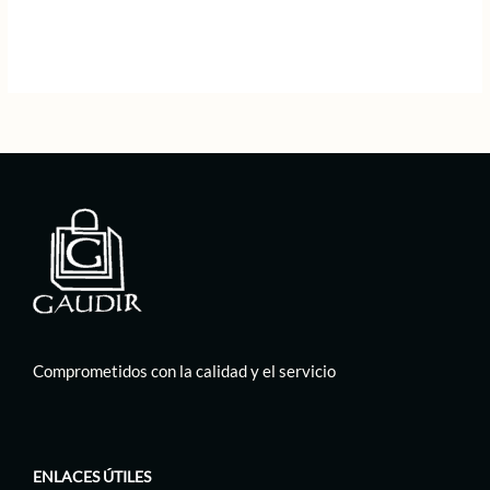
precio
precio
original
actual
era:
es:
89,00 €.
44,50 €.
Comprometidos con la calidad y el servicio
ENLACES ÚTILES