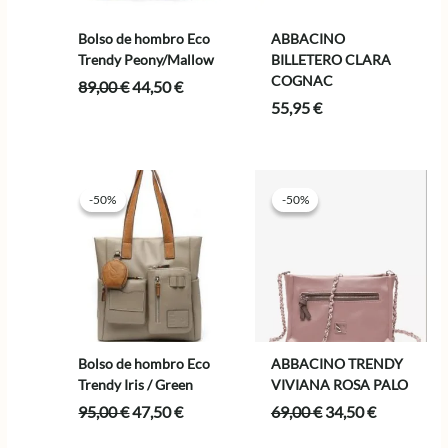
Bolso de hombro Eco
ABBACINO
Trendy Peony/Mallow
BILLETERO CLARA
COGNAC
El
El
89,00
€
44,50
€
precio
precio
55,95
€
original
actual
era:
es:
89,00 €.
44,50 €.
-50%
-50%
-50%
-50%
Bolso de hombro Eco
ABBACINO TRENDY
Trendy Iris / Green
VIVIANA ROSA PALO
El
El
El
El
95,00
€
47,50
€
69,00
€
34,50
€
precio
precio
precio
precio