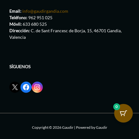
Email:
info@gaudirgandia.com
Teléfono:
962 951 025
Móvil:
633 680 525
Dirección:
C. de Sant Francesc de Borja, 15, 46701 Gandia,
Valencia
SÍGUENOS
Enlace
Enlace
Enlace
red
de
de
social
Facebook
Instagram
X
de
de
0
de
GaudirGandia
GaudirGandia
GaudirGandia
Copyright © 2026 Gaudir | Powered by Gaudir