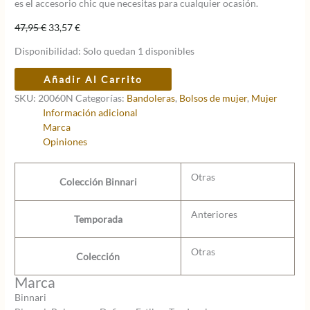
es el accesorio chic que necesitas para cualquier ocasión.
El
El
47,95
€
33,57
€
precio
precio
Disponibilidad:
Solo quedan 1 disponibles
original
actual
era:
es:
Bandolera
Añadir Al Carrito
47,95 €.
33,57 €.
pequeña
SKU:
20060N
Categorías:
Bandoleras
,
Bolsos de mujer
,
Mujer
Binnari
Información adicional
negro
Marca
cantidad
Opiniones
Otras
Colección Binnari
Anteriores
Temporada
Otras
Colección
Marca
Binnari