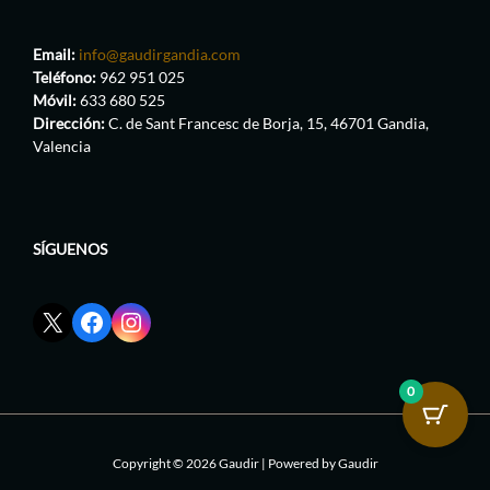
Email:
info@gaudirgandia.com
Teléfono:
962 951 025
Móvil:
633 680 525
Dirección:
C. de Sant Francesc de Borja, 15, 46701 Gandia,
Valencia
SÍGUENOS
Enlace
Enlace
Enlace
red
de
de
social
Facebook
Instagram
X
de
de
0
de
GaudirGandia
GaudirGandia
GaudirGandia
Copyright © 2026 Gaudir | Powered by Gaudir