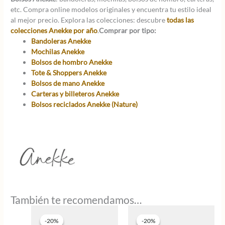
etc. Compra online modelos originales y encuentra tu estilo ideal
al mejor precio. Explora las colecciones: descubre
todas las
colecciones Anekke por año
.
Comprar por tipo:
Bandoleras Anekke
Mochilas Anekke
Bolsos de hombro Anekke
Tote & Shoppers Anekke
Bolsos de mano Anekke
Carteras y billeteros Anekke
Bolsos reciclados Anekke (Nature)
También te recomendamos…
-20%
-20%
-20%
-20%