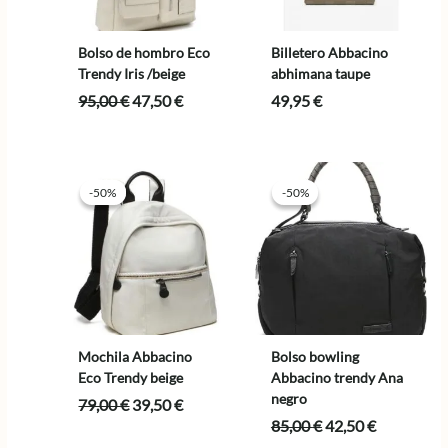
Bolso de hombro Eco
Billetero Abbacino
Trendy Iris /beige
abhimana taupe
El
El
95,00
€
47,50
€
49,95
€
precio
precio
original
actual
era:
es:
95,00 €.
47,50 €.
-50%
-50%
-50%
-50%
Mochila Abbacino
Bolso bowling
Eco Trendy beige
Abbacino trendy Ana
negro
El
El
79,00
€
39,50
€
precio
precio
El
El
85,00
€
42,50
€
original
actual
precio
precio