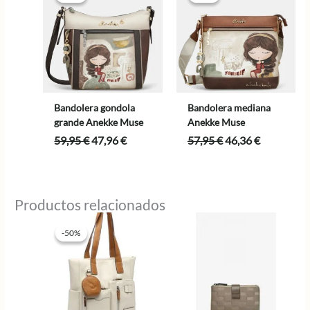
Bandolera gondola
Bandolera mediana
grande Anekke Muse
Anekke Muse
El
El
El
El
59,95
€
47,96
€
57,95
€
46,36
€
precio
precio
precio
precio
original
actual
original
actual
era:
es:
era:
es:
59,95 €.
47,96 €.
57,95 €.
46,36 €.
Productos relacionados
-50%
-50%