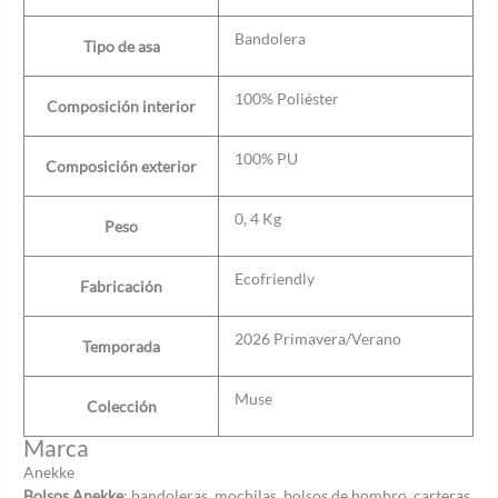
Bandolera
Tipo de asa
100% Poliéster
Composición interior
100% PU
Composición exterior
0, 4 Kg
Peso
Ecofriendly
Fabricación
2026 Primavera/Verano
Temporada
Muse
Colección
Marca
Anekke
Bolsos Anekke
: bandoleras, mochilas, bolsos de hombro, carteras,