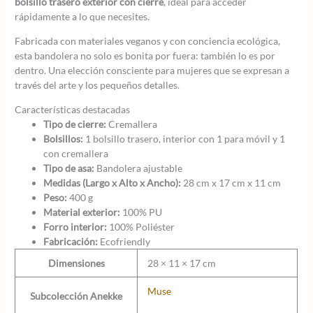
bolsillo trasero exterior con cierre
, ideal para acceder
rápidamente a lo que necesites.
Fabricada con materiales veganos y con conciencia ecológica,
esta bandolera no solo es bonita por fuera: también lo es por
dentro. Una elección consciente para mujeres que se expresan a
través del arte y los pequeños detalles.
Características destacadas
Tipo de cierre:
Cremallera
Bolsillos:
1 bolsillo trasero, interior con 1 para móvil y 1
con cremallera
Tipo de asa:
Bandolera ajustable
Medidas (Largo x Alto x Ancho):
28 cm x 17 cm x 11 cm
Peso:
400 g
Material exterior:
100% PU
Forro interior:
100% Poliéster
Fabricación:
Ecofriendly
Dimensiones
28 × 11 × 17 cm
Muse
Subcolección Anekke