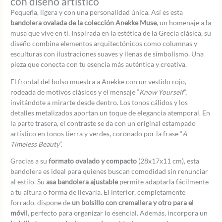
con diseño artístico
Pequeña, ligera y con una personalidad única. Así es esta
bandolera ovalada de la colección Anekke Muse
, un homenaje a la
musa que vive en ti. Inspirada en la estética de la Grecia clásica, su
diseño combina elementos arquitectónicos como columnas y
esculturas con ilustraciones suaves y llenas de simbolismo. Una
pieza que conecta con tu esencia más auténtica y creativa.
El frontal del bolso muestra a Anekke con un vestido rojo,
rodeada de motivos clásicos y el mensaje “
Know Yourself
”,
invitándote a mirarte desde dentro. Los tonos cálidos y los
detalles metalizados aportan un toque de elegancia atemporal. En
la parte trasera, el contraste se da con un original estampado
artístico en tonos tierra y verdes, coronado por la frase “
A
Timeless Beauty
”.
Gracias a su
formato ovalado y compacto
(28x17x11 cm), esta
bandolera es ideal para quienes buscan comodidad sin renunciar
al estilo. Su
asa bandolera ajustable
permite adaptarla fácilmente
a tu altura o forma de llevarla. El interior, completamente
forrado, dispone de
un bolsillo con cremallera y otro para el
móvil
, perfecto para organizar lo esencial. Además, incorpora un