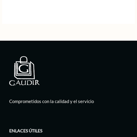
era:
es:
original
actual
79,00 €.
39,50 €.
era:
es:
85,00 €.
42,50 €.
Comprometidos con la calidad y el servicio
ENLACES ÚTILES