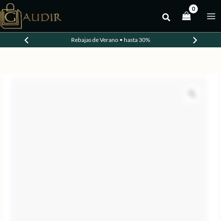
Ir
al
-20%
contenido
Rebajas de Verano • hasta 30%