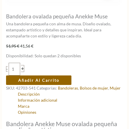
Bandolera ovalada pequeña Anekke Muse
Una bandolera pequeña con alma de musa. Diseño ovalado,
estampado artístico y detalles que inspiran. Ideal para
acompañarte con estilo y ligereza cada día.
El
El
51,95
€
41,56
€
precio
precio
Disponibilidad:
Solo quedan 2 disponibles
original
actual
era:
es:
Bandolera
+
-
51,95 €.
41,56 €.
ovalada
pequeña
Añadir Al Carrito
Anekke
SKU:
42703-541
Categorías:
Bandoleras
,
Bolsos de mujer
,
Mujer
Muse
Descripción
cantidad
Información adicional
Marca
Opiniones
Bandolera Anekke Muse ovalada pequeña