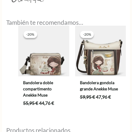
También te recomendamos…
-20%
-20%
-20%
-20%
Bandolera doble
Bandolera gondola
compartimento
grande Anekke Muse
Anekke Muse
El
El
59,95
€
47,96
€
precio
precio
El
El
55,95
€
44,76
€
original
actual
precio
precio
era:
es:
original
actual
59,95 €.
47,96 €.
era:
es:
55,95 €.
44,76 €.
Productos relacionados