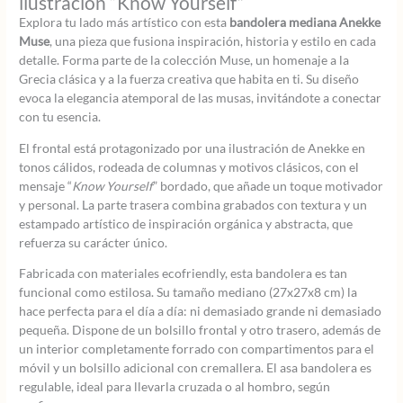
ilustración “Know Yourself”
Explora tu lado más artístico con esta
bandolera mediana Anekke
Muse
, una pieza que fusiona inspiración, historia y estilo en cada
detalle. Forma parte de la colección Muse, un homenaje a la
Grecia clásica y a la fuerza creativa que habita en ti. Su diseño
evoca la elegancia atemporal de las musas, invitándote a conectar
con tu esencia.
El frontal está protagonizado por una ilustración de Anekke en
tonos cálidos, rodeada de columnas y motivos clásicos, con el
mensaje “
Know Yourself
” bordado, que añade un toque motivador
y personal. La parte trasera combina grabados con textura y un
estampado artístico de inspiración orgánica y abstracta, que
refuerza su carácter único.
Fabricada con materiales ecofriendly, esta bandolera es tan
funcional como estilosa. Su tamaño mediano (27x27x8 cm) la
hace perfecta para el día a día: ni demasiado grande ni demasiado
pequeña. Dispone de un bolsillo frontal y otro trasero, además de
un interior completamente forrado con compartimentos para el
móvil y un bolsillo adicional con cremallera. El asa bandolera es
regulable, ideal para llevarla cruzada o al hombro, según