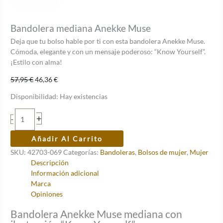
Bandolera mediana Anekke Muse
Deja que tu bolso hable por ti con esta bandolera Anekke Muse.
Cómoda, elegante y con un mensaje poderoso: “Know Yourself”.
¡Estilo con alma!
El
El
57,95
€
46,36
€
precio
precio
Disponibilidad:
Hay existencias
original
actual
era:
es:
Bandolera
+
-
57,95 €.
46,36 €.
mediana
Anekke
Añadir Al Carrito
Muse
SKU:
42703-069
Categorías:
Bandoleras
,
Bolsos de mujer
,
Mujer
cantidad
Descripción
Información adicional
Marca
Opiniones
Bandolera Anekke Muse mediana con