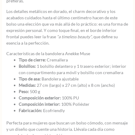
prefieras.
Los detalles metálicos en dorado, el charm decorativo y los
acabados cuidados hasta el último centímetro hacen de este
bolso una elección que va más allá de lo práctico: es una forma de
expresión personal. Y como toque final, en el borde inferior
frontal puedes leer la frase
“a timeless beauty”
, que define su
esencia a la perfección.
Características de la bandolera Anekke Muse
Tipo de cierre:
Cremallera
Bolsillos:
1 bolsillo delantero y 1 trasero exterior; interior
con compartimento para móvil y bolsillo con cremallera
Tipo de asa:
Bandolera ajustable
Medidas:
27 cm (largo) x 27 cm (alto) x 8 cm (ancho)
Peso:
500 g
Composición exterior:
100% PU
Composición interior:
100% Poliéster
Fabricación:
Ecofriendly
Perfecta para mujeres que buscan un bolso cómodo, con mensaje
y un diseño que cuente una historia. Llévala cada día como