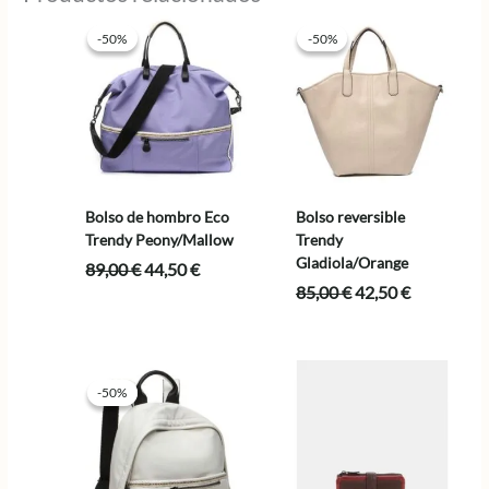
-50%
-50%
-50%
-50%
Bolso de hombro Eco
Bolso reversible
Trendy Peony/Mallow
Trendy
Gladiola/Orange
El
El
89,00
€
44,50
€
precio
precio
El
El
85,00
€
42,50
€
original
actual
precio
precio
era:
es:
original
actual
89,00 €.
44,50 €.
era:
es:
85,00 €.
42,50 €.
-50%
-50%