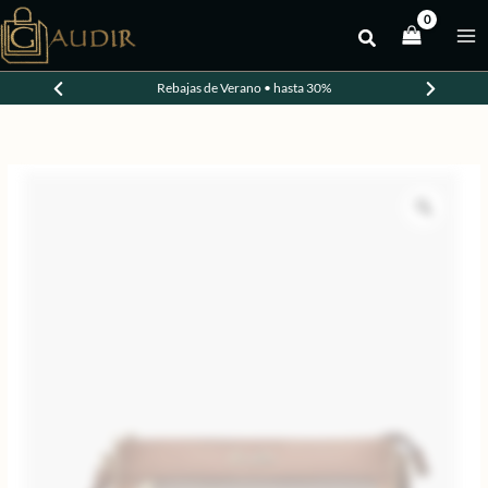
Ir
al
-20%
contenido
Rebajas de Verano • hasta 30%