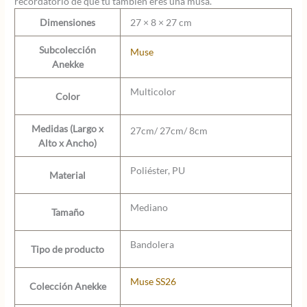
recordatorio de que tú también eres una musa.
Dimensiones
27 × 8 × 27 cm
Subcolección
Muse
Anekke
Multicolor
Color
Medidas (Largo x
27cm/ 27cm/ 8cm
Alto x Ancho)
Poliéster, PU
Material
Mediano
Tamaño
Bandolera
Tipo de producto
Muse SS26
Colección Anekke