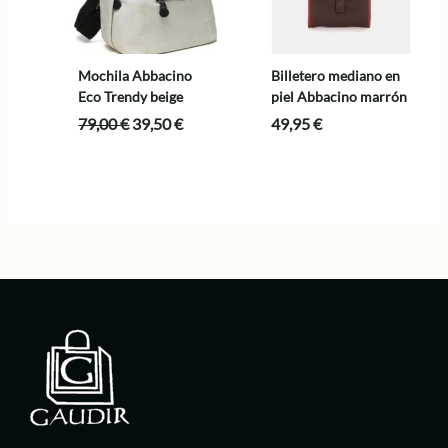
Mochila Abbacino
Billetero mediano en
Eco Trendy beige
piel Abbacino marrón
El
El
79,00
€
39,50
€
49,95
€
precio
precio
original
actual
era:
es:
79,00 €.
39,50 €.