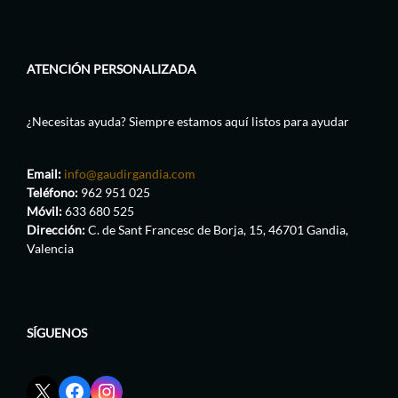
ATENCIÓN PERSONALIZADA
¿Necesitas ayuda? Siempre estamos aquí listos para ayudar
Email:
info@gaudirgandia.com
Teléfono:
962 951 025
Móvil:
633 680 525
Dirección:
C. de Sant Francesc de Borja, 15, 46701 Gandia,
Valencia
SÍGUENOS
Enlace
Enlace
Enlace