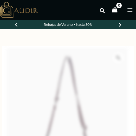
Ir
al
-20%
contenido
Rebajas de Verano • hasta 30%