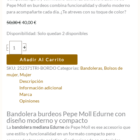
Pepe Moll en burdeos combina funcionalidad y diseño moderno
para acompañarte cada día. ¿Te atreves con su toque de color?
El
El
50,00
€
40,00
€
precio
precio
Disponibilidad:
Solo quedan 2 disponibles
original
actual
era:
es:
Bandolera
+
-
50,00 €.
40,00 €.
mediana
EDURNE
Añadir Al Carrito
cantidad
SKU:
252371TRI-BORDO
Categorías:
Bandoleras
,
Bolsos de
mujer
,
Mujer
Descripción
Información adicional
Marca
Opiniones
Bandolera burdeos Pepe Moll Edurne con
diseño moderno y compacto
La
bandolera mediana Edurne
de Pepe Moll es ese accesorio que
une estilo y funcionalidad en un formato compacto pero