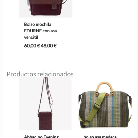
Bolso mochila
EDURNE con asa
versátil
El
El
60,00
€
48,00
€
precio
precio
original
actual
era:
es:
60,00 €.
48,00 €.
Productos relacionados
Abbacino Evening
bolso asa madera