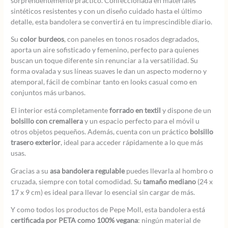
sorprendentemente práctico. Confeccionada en materiales
sintéticos resistentes y con un diseño cuidado hasta el último
detalle, esta bandolera se convertirá en tu imprescindible diario.
Su
color burdeos
, con paneles en tonos rosados degradados,
aporta un aire sofisticado y femenino, perfecto para quienes
buscan un toque diferente sin renunciar a la versatilidad. Su
forma ovalada y sus líneas suaves le dan un aspecto moderno y
atemporal, fácil de combinar tanto en looks casual como en
conjuntos más urbanos.
El interior está completamente
forrado en textil
y dispone de un
bolsillo con cremallera
y un espacio perfecto para el móvil u
otros objetos pequeños. Además, cuenta con un práctico
bolsillo
trasero exterior
, ideal para acceder rápidamente a lo que más
usas.
Gracias a su
asa bandolera regulable
puedes llevarla al hombro o
cruzada, siempre con total comodidad. Su
tamaño mediano
(24 x
17 x 9 cm) es ideal para llevar lo esencial sin cargar de más.
Y como todos los productos de Pepe Moll, esta bandolera está
certificada por PETA como 100% vegana
: ningún material de