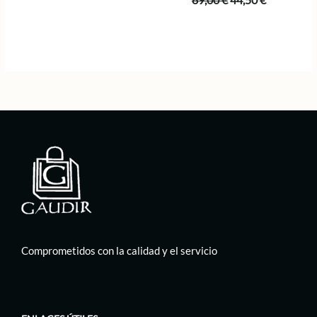
89,00
€
44,50
€
precio
precio
original
actual
era:
es:
89,00 €.
44,50 €.
Comprometidos con la calidad y el servicio