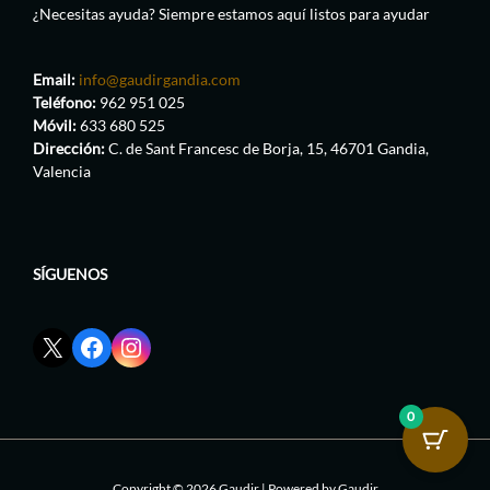
¿Necesitas ayuda? Siempre estamos aquí listos para ayudar
Email:
info@gaudirgandia.com
Teléfono:
962 951 025
Móvil:
633 680 525
Dirección:
C. de Sant Francesc de Borja, 15, 46701 Gandia,
Valencia
SÍGUENOS
Enlace
Enlace
Enlace
red
de
de
social
Facebook
Instagram
X
de
de
0
de
GaudirGandia
GaudirGandia
GaudirGandia
Copyright © 2026 Gaudir | Powered by Gaudir