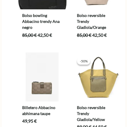
Bolso bowling
Bolso reversible
Abbacino trendy Ana
Trendy
negro
Gladiola/Orange
El
El
El
El
85,00
€
42,50
€
85,00
€
42,50
€
precio
precio
precio
precio
original
actual
original
actual
era:
es:
era:
es:
85,00 €.
42,50 €.
85,00 €.
42,50 €.
-50%
-50%
Billetero Abbacino
Bolso reversible
abhimana taupe
Trendy
Gladiola/Yellow
49,95
€
El
El