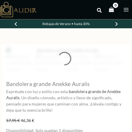
Ir
al
-20%
contenido
Rebajas de Verano • hasta 30%
Bandolera grande Anekke Auralis
Exprésate con luz y estilo con esta
bandolera grande de Anekke
Auralis
. Un diseño cómodo, artístico y lleno de significado,
pensado para mujeres que caminan con alma. ¡Llévala contigo y
deja que tu esencia brille!
El
El
57,95
€
46,36
€
precio
precio
Disponibilidad:
Solo quedan 1 disponibles