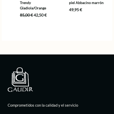
Trendy
piel Abbacino marrón
Gladiola/Orange
49,95
€
El
El
85,00
€
42,50
€
precio
precio
original
actual
era:
es:
85,00 €.
42,50 €.
Comprometidos con la calidad y el servicio