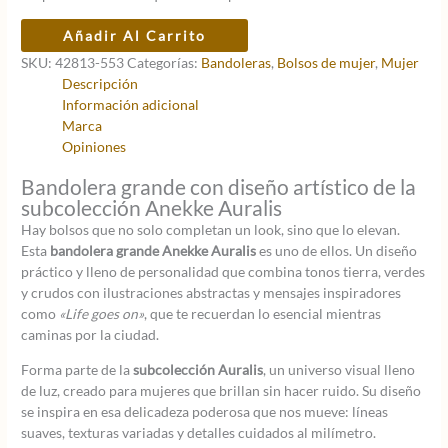
original
actual
era:
es:
Bandolera
Añadir Al Carrito
57,95 €.
46,36 €.
grande
SKU:
42813-553
Categorías:
Bandoleras
,
Bolsos de mujer
,
Mujer
Anekke
Descripción
Auralis
Información adicional
cantidad
Marca
Opiniones
Bandolera grande con diseño artístico de la
subcolección Anekke Auralis
Hay bolsos que no solo completan un look, sino que lo elevan.
Esta
bandolera grande Anekke Auralis
es uno de ellos. Un diseño
práctico y lleno de personalidad que combina tonos tierra, verdes
y crudos con ilustraciones abstractas y mensajes inspiradores
como
«Life goes on»
, que te recuerdan lo esencial mientras
caminas por la ciudad.
Forma parte de la
subcolección Auralis
, un universo visual lleno
de luz, creado para mujeres que brillan sin hacer ruido. Su diseño
se inspira en esa delicadeza poderosa que nos mueve: líneas
suaves, texturas variadas y detalles cuidados al milímetro.