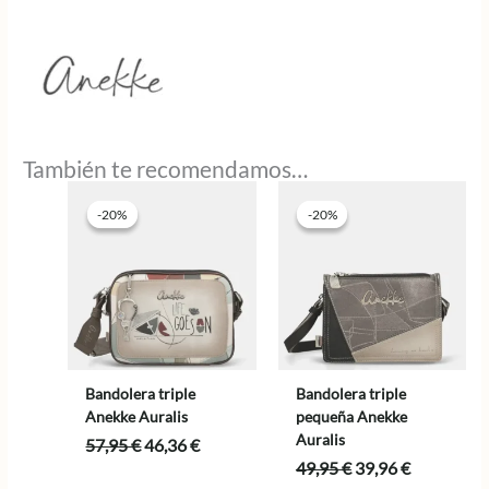
También te recomendamos…
-20%
-20%
-20%
-20%
Bandolera triple
Bandolera triple
Anekke Auralis
pequeña Anekke
Auralis
El
El
57,95
€
46,36
€
precio
precio
El
El
49,95
€
39,96
€
original
actual