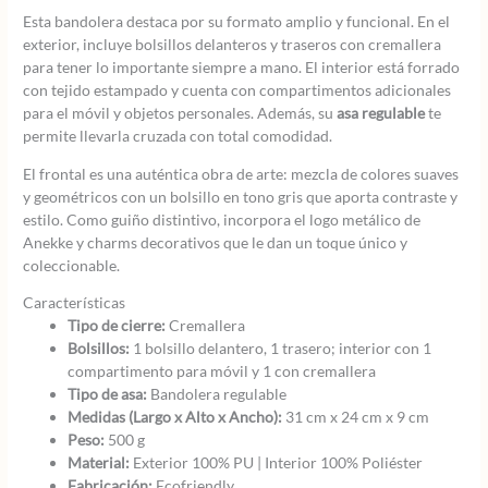
Esta bandolera destaca por su formato amplio y funcional. En el
exterior, incluye bolsillos delanteros y traseros con cremallera
para tener lo importante siempre a mano. El interior está forrado
con tejido estampado y cuenta con compartimentos adicionales
para el móvil y objetos personales. Además, su
asa regulable
te
permite llevarla cruzada con total comodidad.
El frontal es una auténtica obra de arte: mezcla de colores suaves
y geométricos con un bolsillo en tono gris que aporta contraste y
estilo. Como guiño distintivo, incorpora el logo metálico de
Anekke y charms decorativos que le dan un toque único y
coleccionable.
Características
Tipo de cierre:
Cremallera
Bolsillos:
1 bolsillo delantero, 1 trasero; interior con 1
compartimento para móvil y 1 con cremallera
Tipo de asa:
Bandolera regulable
Medidas (Largo x Alto x Ancho):
31 cm x 24 cm x 9 cm
Peso:
500 g
Material:
Exterior 100% PU | Interior 100% Poliéster
Fabricación:
Ecofriendly