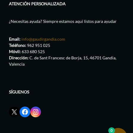
ATENCIÓN PERSONALIZADA
¿Necesitas ayuda? Siempre estamos aquí listos para ayudar
Email:
info@gaudirgandia.com
Teléfono:
962 951 025
Móvil:
633 680 525
Dirección:
C. de Sant Francesc de Borja, 15, 46701 Gandia,
Valencia
SÍGUENOS
Enlace
Enlace
Enlace
red
de
de
social
Facebook
Instagram
X
de
de
0