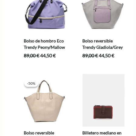
Bolso de hombro Eco
Bolso reversible
Trendy Peony/Mallow
Trendy Gladiola/Grey
El
El
El
El
89,00
€
44,50
€
89,00
€
44,50
€
precio
precio
precio
precio
original
actual
original
actual
era:
es:
era:
es:
89,00 €.
44,50 €.
89,00 €.
44,50 €.
-50%
-50%
Bolso reversible
Billetero mediano en