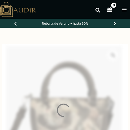
Ir
al
-20%
contenido
Rebajas de Verano • hasta 30%