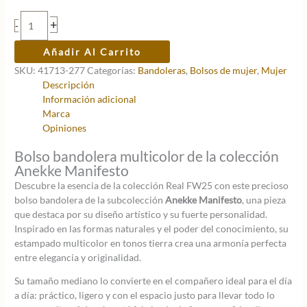
era:
es:
Bandolera
+
-
57,95 €.
46,36 €.
con
asas
Añadir Al Carrito
de
SKU:
41713-277
Categorías:
Bandoleras
,
Bolsos de mujer
,
Mujer
mano
Descripción
Anekke
Información adicional
Manifesto
Marca
cantidad
Opiniones
Bolso bandolera multicolor de la colección
Anekke Manifesto
Descubre la esencia de la colección Real FW25 con este precioso
bolso bandolera de la subcolección
Anekke Manifesto
, una pieza
que destaca por su diseño artístico y su fuerte personalidad.
Inspirado en las formas naturales y el poder del conocimiento, su
estampado multicolor en tonos tierra crea una armonía perfecta
entre elegancia y originalidad.
Su tamaño mediano lo convierte en el compañero ideal para el día
a día: práctico, ligero y con el espacio justo para llevar todo lo