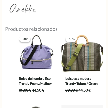
Productos relacionados
-50%
-50%
-50%
-50%
Bolso de hombro Eco
bolso asa madera
Trendy Peony/Mallow
Trendy Tulum / Green
El
El
El
El
89,00
€
44,50
€
89,00
€
44,50
€
precio
precio
precio
precio
original
actual
original
actual
era:
es:
era:
es: