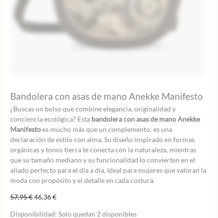
Bandolera con asas de mano Anekke Manifesto
¿Buscas un bolso que combine elegancia, originalidad y
conciencia ecológica? Esta
bandolera con asas de mano Anekke
Manifesto
es mucho más que un complemento: es una
declaración de estilo con alma. Su diseño inspirado en formas
orgánicas y tonos tierra te conecta con la naturaleza, mientras
que su tamaño mediano y su funcionalidad lo convierten en el
aliado perfecto para el día a día. Ideal para mujeres que valoran la
moda con propósito y el detalle en cada costura.
El
El
57,95
€
46,36
€
precio
precio
Disponibilidad:
Solo quedan 2 disponibles
original
actual