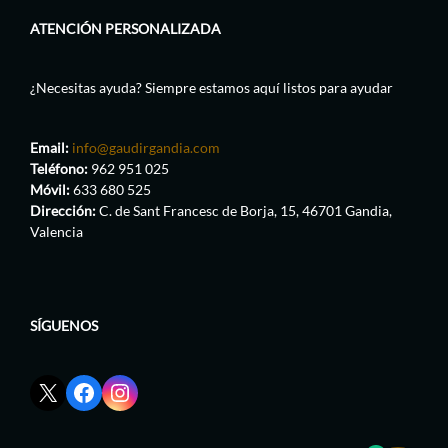
ATENCIÓN PERSONALIZADA
¿Necesitas ayuda? Siempre estamos aquí listos para ayudar
Email:
info@gaudirgandia.com
Teléfono:
962 951 025
Móvil:
633 680 525
Dirección:
C. de Sant Francesc de Borja, 15, 46701 Gandia,
Valencia
SÍGUENOS
Enlace
Enlace
Enlace
red
de
de
social
Facebook
Instagram
X
de
de