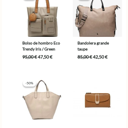
Bolso de hombro Eco
Bandolera grande
Trendy Iris / Green
taupe
El
El
El
El
95,00
€
47,50
€
85,00
€
42,50
€
precio
precio
precio
precio
original
actual
original
actual
era:
es:
era:
es:
95,00 €.
47,50 €.
85,00 €.
42,50 €.
-50%
-50%