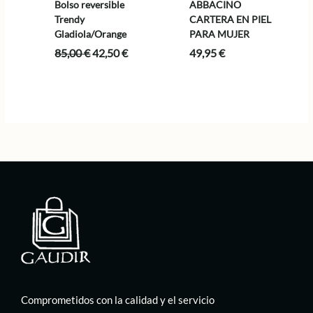
Bolso reversible
ABBACINO
Trendy
CARTERA EN PIEL
Gladiola/Orange
PARA MUJER
El
El
85,00
€
42,50
€
49,95
€
precio
precio
original
actual
era:
es:
85,00 €.
42,50 €.
Comprometidos con la calidad y el servicio