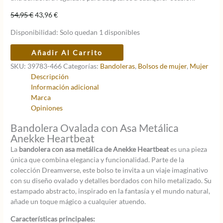
El
El
54,95
€
43,96
€
precio
precio
Disponibilidad:
Solo quedan 1 disponibles
original
actual
era:
es:
Bandolera
Añadir Al Carrito
54,95 €.
43,96 €.
con
SKU:
39783-466
Categorías:
Bandoleras
,
Bolsos de mujer
,
Mujer
asa
Descripción
metálica
Información adicional
Anekke
Marca
Heartbeat
Opiniones
cantidad
Bandolera Ovalada con Asa Metálica
Anekke Heartbeat
La
bandolera con asa metálica de Anekke Heartbeat
es una pieza
única que combina elegancia y funcionalidad. Parte de la
colección Dreamverse, este bolso te invita a un viaje imaginativo
con su diseño ovalado y detalles bordados con hilo metalizado. Su
estampado abstracto, inspirado en la fantasía y el mundo natural,
añade un toque mágico a cualquier atuendo.
Características principales: