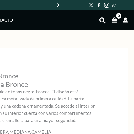
Env
TACTO
 Bronce
ia Bronce
le en tonos negro, bronce. El diseño está
tica metalizada de primera calidad. La parte
o y una cadena ornamentada. Se accede al interior
n su interior cuenta con varios compartimentos,
de cremallera para una mayor seguridad.
LERA MEDIANA CAMELIA