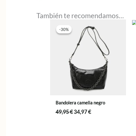
También te recomendamos…
-30%
-30%
Bandolera camelia negro
El
El
49,95
€
34,97
€
precio
precio
original
actual
era:
es: