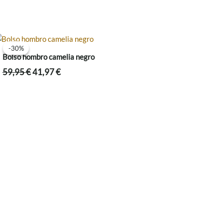
-30%
-30%
Bolso hombro camelia negro
El
El
59,95
€
41,97
€
precio
precio
original
actual
era:
es:
59,95 €.
41,97 €.