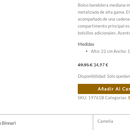
Bolso bandolera mediana mo
metalizada de alta gama. El 
acompañado de una cadena en
compartimento principal es
bolsillos adicionales. Acent
Medidas
Alto: 22 cm Ancho:
El
El
49,95
€
34,97
€
precio
precio
Disponibilidad:
Solo quedan
original
actual
era:
es:
Bandolera
Añadir Al Ca
49,95 €.
34,97 €.
camelia
SKU:
19761B
Categorías:
Bronce
cantidad
Camelia
 Binnari