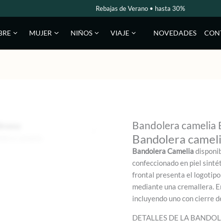
Rebajas de Verano • hasta 30%
NOVEDADES
CON
BRE
MUJER
NIÑOS
VIAJE
Bandolera camelia
Bandolera camel
Bandolera Camelia
disponib
confeccionado en piel sinté
frontal presenta el logotip
mediante una cremallera. E
incluyendo uno con cierre 
DETALLES DE LA BANDO