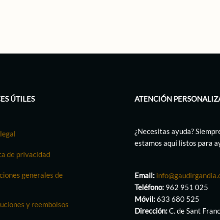
ES ÚTILES
ATENCIÓN PERSONALIZ
¿Necesitas ayuda? Siempr
legal
estamos aquí listos para 
ca de privacidad
ciones generales de
Email:
info@gaudirgandia
Teléfono:
962 951 025
Móvil:
633 680 525
uciones y reembolsos
Dirección:
C. de Sant Fran