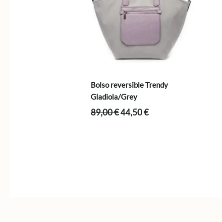
Bolso reversible Trendy
Gladiola/Grey
El
El
89,00
€
44,50
€
precio
precio
original
actual
era:
es:
89,00 €.
44,50 €.