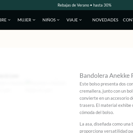
Rebajas de Verano • hasta 30%
NOVEDADES
CON
BRE
MUJER
NIÑOS
VIAJE
Bandolera Anekke 
Este bolso presenta dos co
cremallera, junto con un bols
convierte en un accesorio d
trasero. El material exhibe
cómoda del bolso.
La asa, diseñada como una b
proporciona versatilidad pa