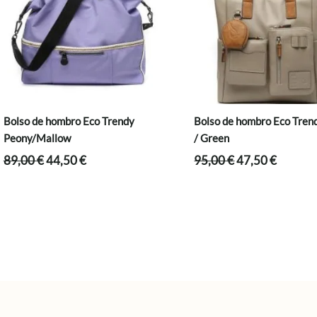
Bolso de hombro Eco Trendy
Bolso de hombro Eco Trend
Peony/Mallow
/ Green
El
El
El
El
89,00
€
44,50
€
95,00
€
47,50
€
precio
precio
precio
precio
original
actual
original
actual
era:
es:
era:
es:
89,00 €.
44,50 €.
95,00 €.
47,50 €