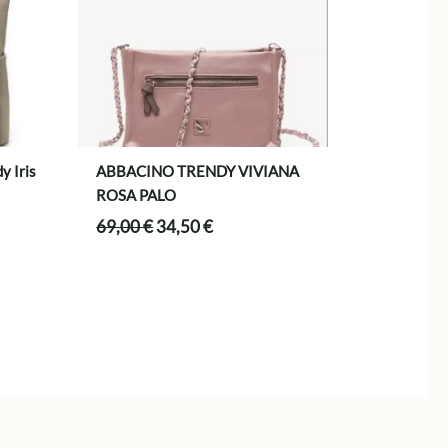
y Iris
ABBACINO TRENDY VIVIANA
ROSA PALO
El
El
69,00
€
34,50
€
precio
precio
original
actual
era:
es:
.
69,00 €.
34,50 €.