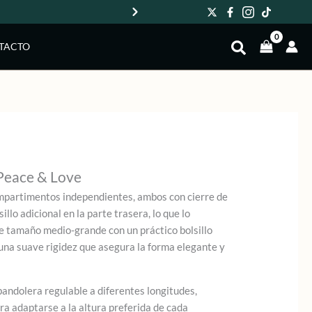
Env
TACTO
Peace & Love
mpartimentos independientes, ambos con cierre de
illo adicional en la parte trasera, lo que lo
e tamaño medio-grande con un práctico bolsillo
 una suave rigidez que asegura la forma elegante y
andolera regulable a diferentes longitudes,
ra adaptarse a la altura preferida de cada