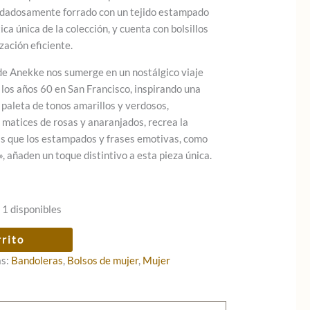
cuidadosamente forrado con un tejido estampado
ica única de la colección, y cuenta con bolsillos
zación eficiente.
de Anekke nos sumerge en un nostálgico viaje
e los años 60 en San Francisco, inspirando una
 paleta de tonos amarillos y verdosos,
atices de rosas y anaranjados, recrea la
as que los estampados y frases emotivas, como
», añaden un toque distintivo a esta pieza única.
 1 disponibles
rrito
as:
Bandoleras
,
Bolsos de mujer
,
Mujer