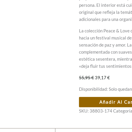
persona. El interior está 
original que refleja la temát
adicionales para una organi
La colección Peace & Love 
hacia un festival musical d
sensación de paz y amor. La
complementada con suaves m
estética sesentera, mientr
«deja fluir tus sentimientos
El
El
55,95
€
39,17
€
precio
precio
Disponibilidad:
Solo quedan
original
actual
era:
es:
Bandolera
Añadir Al Ca
55,95 €.
39,17 €.
Anekke
SKU:
38803-174
Categorí
Peace
&
Love