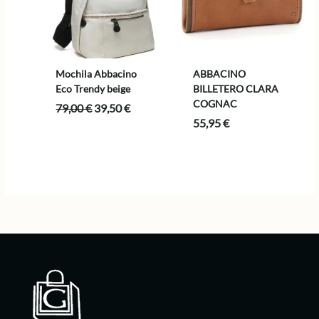
Mochila Abbacino
ABBACINO
Eco Trendy beige
BILLETERO CLARA
COGNAC
El
El
79,00
€
39,50
€
precio
precio
55,95
€
original
actual
era:
es:
79,00 €.
39,50 €.