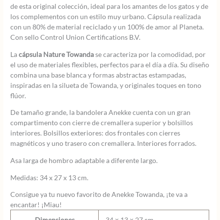
de esta original colección, ideal para los amantes de los gatos y de
los complementos con un estilo muy urbano. Cápsula realizada
con un 80% de material reciclado y un 100% de amor al Planeta.
Con sello Control Union Certifications B.V.
La
cápsula Nature Towanda
se caracteriza por la comodidad, por
el uso de materiales flexibles, perfectos para el día a día. Su diseño
combina una base blanca y formas abstractas estampadas,
inspiradas en la silueta de Towanda, y originales toques en tono
flúor.
De tamaño grande, la bandolera Anekke cuenta con un gran
compartimento con cierre de cremallera superior y bolsillos
interiores. Bolsillos exteriores: dos frontales con cierres
magnéticos y uno trasero con cremallera. Interiores forrados.
Asa larga de hombro adaptable a diferente largo.
Medidas: 34 x 27 x 13 cm.
Consigue ya tu nuevo favorito de Anekke Towanda, ¡te va a
encantar! ¡Miau!
Dimensiones
34 × 13 × 27 cm