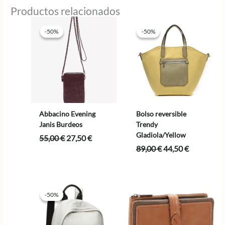
Productos relacionados
-50%
-50%
-50%
-50%
Abbacino Evening
Bolso reversible
Janis Burdeos
Trendy
Gladiola/Yellow
El
El
55,00
€
27,50
€
precio
precio
El
El
89,00
€
44,50
€
original
actual
precio
precio
era:
es:
original
actual
55,00 €.
27,50 €.
era:
es:
89,00 €.
44,50 €.
-50%
-50%