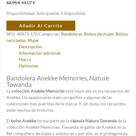
El
El
62,95
€
44,07
€
precio
precio
Disponibilidad:
Solo quedan 1 disponibles
original
actual
era:
es:
Bandolera
Añadir Al Carrito
62,95 €.
44,07 €.
Anekke
SKU:
40873-170
Categorías:
Bandoleras
,
Bolsos de mujer
,
Bolsos
Memories
reciclados
,
Mujer
Towanda,
Descripción
Grande
Información adicional
cantidad
Marca
Opiniones
Bandolera Anekke Memories, Nature
Towanda
La
colección Anekke Memories
está inspirada en los recuerdos de
Anekke. Un apasionante viaje con guiños a algunas de las
colecciones más queridas de la marca. Y, sin duda, los recuerdos
están hechos de historias.
El
bolso Anekke
forma parte de la
cápsula Nature Towanda
de la
colección Anekke Memories. Towanda, el gatito de Anekke, es su
fiel compañero de viajes y aventuras y por ello, es el protagonista