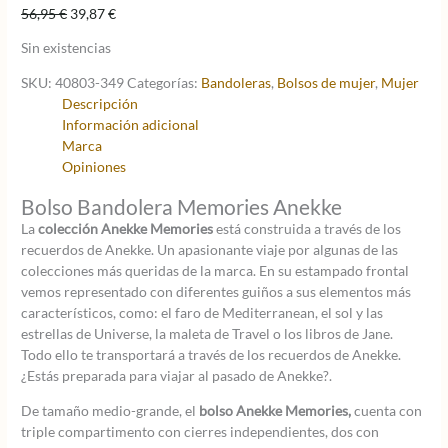
El
El
56,95
€
39,87
€
precio
precio
Sin existencias
original
actual
era:
es:
SKU:
40803-349
Categorías:
Bandoleras
,
Bolsos de mujer
,
Mujer
56,95 €.
39,87 €.
Descripción
Información adicional
Marca
Opiniones
Bolso Bandolera Memories Anekke
La
colección Anekke Memories
está construida a través de los
recuerdos de Anekke. Un apasionante viaje por algunas de las
colecciones más queridas de la marca. En su estampado frontal
vemos representado con diferentes guiños a sus elementos más
característicos, como: el faro de Mediterranean, el sol y las
estrellas de Universe, la maleta de Travel o los libros de Jane.
Todo ello te transportará a través de los recuerdos de Anekke.
¿Estás preparada para viajar al pasado de Anekke?.
De tamaño medio-grande, el
bolso Anekke Memories,
cuenta con
triple compartimento con cierres independientes, dos con