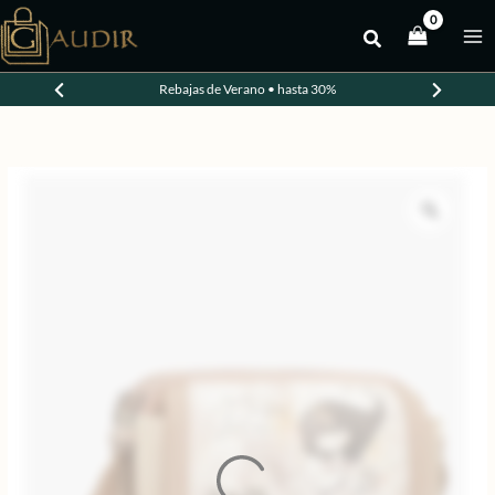
Ir
al
-30%
contenido
Rebajas de Verano • hasta 30%