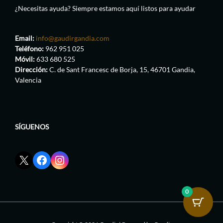
¿Necesitas ayuda? Siempre estamos aquí listos para ayudar
Email:
info@gaudirgandia.com
Teléfono:
962 951 025
Móvil:
633 680 525
Dirección:
C. de Sant Francesc de Borja, 15, 46701 Gandia,
Valencia
SÍGUENOS
Enlace
Enlace
Enlace
red
de
de
social
Facebook
Instagram
X
de
de
0
de
GaudirGandia
GaudirGandia
GaudirGandia