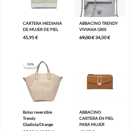
CARTERA MEDIANA
ABBACINO TRENDY
DE MUJER DE PIEL
VIVIANA GRIS
El
El
45,95
€
69,00
€
34,50
€
precio
precio
original
actual
era:
es:
69,00 €.
34,50 €.
-50%
-50%
Bolso reversible
ABBACINO
Trendy
CARTERA EN PIEL
Gladiola/Orange
PARA MUJER