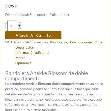
57,95
€
Disponibilidad:
Solo quedan 2 disponibles
Bandolera
+
-
Anekke
Blossom
Añadir Al Carrito
doble
SKU:
43713-547
Categorías:
Bandoleras
,
Bolsos de mujer
,
Mujer
compartimento
Descripción
cantidad
Información adicional
Marca
Opiniones
Bandolera Anekke Blossom de doble
compartimento
La
bandolera Anekke Blossom doble compartimento
es un bolso
práctico, cómodo y con ese punto especial que hace que cada
detalle cuente. Su tamaño mediano la convierte en una opción
ideal para el día a día: no resulta aparatosa, pero ofrece espacio
suficiente para llevar móvil, cartera, llaves, gafas y pequeños
imprescindibles bien organizados.