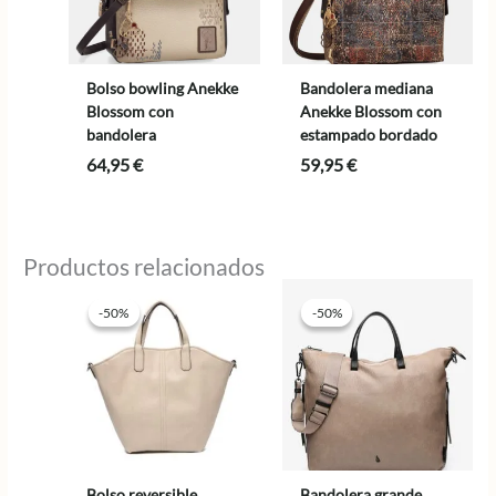
Bolso bowling Anekke
Bandolera mediana
Blossom con
Anekke Blossom con
bandolera
estampado bordado
64,95
€
59,95
€
Productos relacionados
-50%
-50%
-50%
-50%
Bolso reversible
Bandolera grande