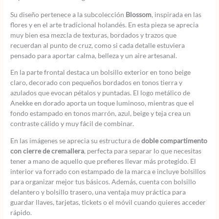
Su diseño pertenece a la subcolección
Blossom
, inspirada en las
flores y en el arte tradicional holandés. En esta pieza se aprecia
muy bien esa mezcla de texturas, bordados y trazos que
recuerdan al punto de cruz, como si cada detalle estuviera
pensado para aportar calma, belleza y un aire artesanal.
En la parte frontal destaca un bolsillo exterior en tono beige
claro, decorado con pequeños bordados en tonos tierra y
azulados que evocan pétalos y puntadas. El logo metálico de
Anekke en dorado aporta un toque luminoso, mientras que el
fondo estampado en tonos marrón, azul, beige y teja crea un
contraste cálido y muy fácil de combinar.
En las imágenes se aprecia su estructura de
doble compartimento
con cierre de cremallera
, perfecta para separar lo que necesitas
tener a mano de aquello que prefieres llevar más protegido. El
interior va forrado con estampado de la marca e incluye bolsillos
para organizar mejor tus básicos. Además, cuenta con bolsillo
delantero y bolsillo trasero, una ventaja muy práctica para
guardar llaves, tarjetas, tickets o el móvil cuando quieres acceder
rápido.