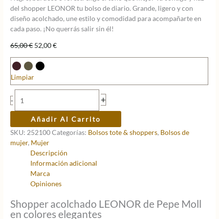
del shopper LEONOR tu bolso de diario. Grande, ligero y con
diseño acolchado, une estilo y comodidad para acompañarte en
cada paso. ¡No querrás salir sin él!
El
El
65,00
€
52,00
€
precio
precio
original
actual
era:
es:
Limpiar
65,00 €.
52,00 €.
Shopper
+
-
LEONOR
cantidad
Añadir Al Carrito
SKU:
252100
Categorías:
Bolsos tote & shoppers
,
Bolsos de
mujer
,
Mujer
Descripción
Información adicional
Marca
Opiniones
Shopper acolchado LEONOR de Pepe Moll
en colores elegantes