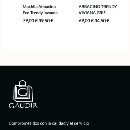
Mochila Abbacino
ABBACINO TRENDY
Eco Trendy lavanda
VIVIANA GRIS
El
El
El
El
79,00
€
39,50
€
69,00
€
34,50
€
precio
precio
precio
precio
original
actual
original
actual
era:
es:
era:
es:
79,00 €.
39,50 €.
69,00 €.
34,50 €.
Comprometidos con la calidad y el servicio