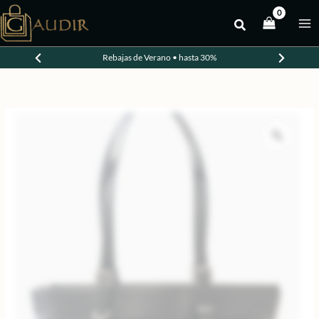
Ir
al
-20%
contenido
Rebajas de Verano • hasta 30%