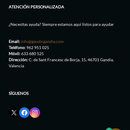
ATENCIÓN PERSONALIZADA
¿Necesitas ayuda? Siempre estamos aquí listos para ayudar
Email:
info@gaudirgandia.com
Teléfono:
962 951 025
Móvil:
633 680 525
Dirección:
C. de Sant Francesc de Borja, 15, 46701 Gandia,
Valencia
SÍGUENOS
Enlace
Enlace
Enlace
red
de
de
social
Facebook
Instagram
X
de
de