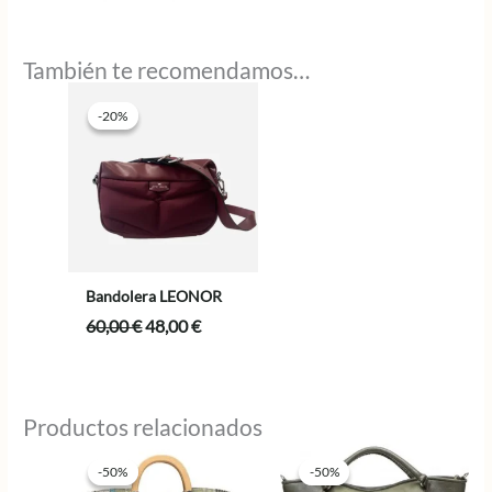
También te recomendamos…
-20%
-20%
Bandolera LEONOR
El
El
60,00
€
48,00
€
precio
precio
original
actual
era:
es:
60,00 €.
48,00 €.
Productos relacionados
-50%
-50%
-50%
-50%