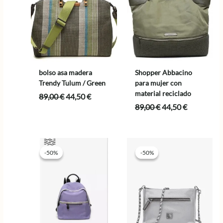
bolso asa madera
Shopper Abbacino
Trendy Tulum / Green
para mujer con
material reciclado
El
El
89,00
€
44,50
€
precio
precio
El
El
89,00
€
44,50
€
original
actual
precio
precio
era:
es:
original
actual
89,00 €.
44,50 €.
era:
es:
89,00 €.
44,50 €.
-50%
-50%
-50%
-50%