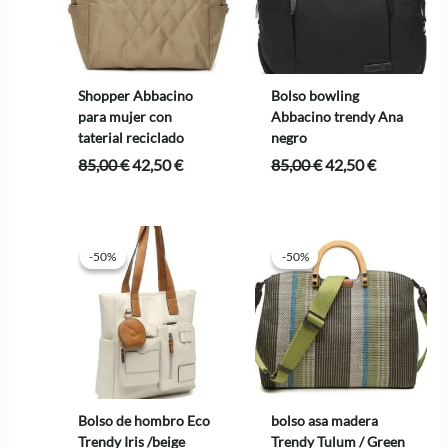
Shopper Abbacino
Bolso bowling
para mujer con
Abbacino trendy Ana
taterial reciclado
negro
El
El
El
El
85,00
€
42,50
€
85,00
€
42,50
€
precio
precio
precio
precio
original
actual
original
actual
era:
es:
era:
es:
85,00 €.
42,50 €.
85,00 €.
42,50 €.
-50%
-50%
-50%
-50%
Bolso de hombro Eco
bolso asa madera
Trendy Iris /beige
Trendy Tulum / Green