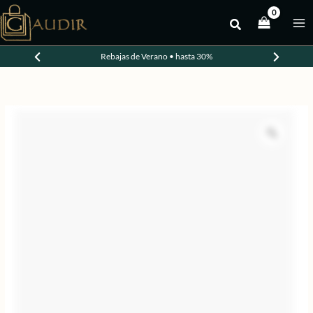
Ir
al
contenido
Rebajas de Verano • hasta 30%