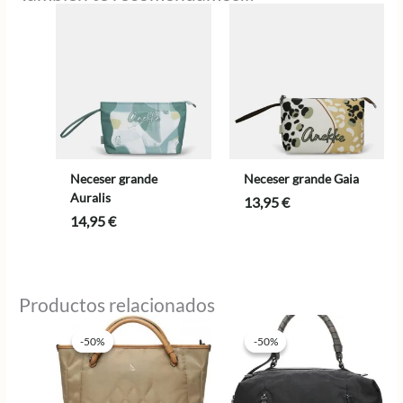
Neceser grande
Neceser grande Gaia
Auralis
13,95
€
14,95
€
Productos relacionados
-50%
-50%
-50%
-50%