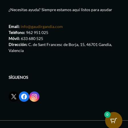
¿Necesitas ayuda? Siempre estamos aquí listos para ayudar
Email:
info@gaudirgandia.com
Teléfono:
962 951 025
Móvil:
633 680 525
Dirección:
C. de Sant Francesc de Borja, 15, 46701 Gandia,
Valencia
SÍGUENOS
Enlace
Enlace
Enlace
red
de
de
social
Facebook
Instagram
X
de
de
0
de
GaudirGandia
GaudirGandia
GaudirGandia