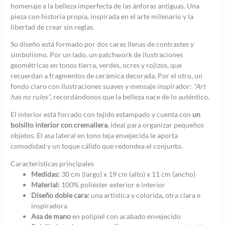
homenaje a la belleza imperfecta de las ánforas antiguas. Una
pieza con historia propia, inspirada en el arte milenario y la
libertad de crear sin reglas.
Su diseño está formado por dos caras llenas de contrastes y
simbolismo. Por un lado, un patchwork de ilustraciones
geométricas en tonos tierra, verdes, ocres y rojizos, que
recuerdan a fragmentos de cerámica decorada. Por el otro, un
fondo claro con ilustraciones suaves y mensaje inspirador:
“Art
has no rules”
, recordándonos que la belleza nace de lo auténtico.
El interior está forrado con tejido estampado y cuenta con
un
bolsillo interior con cremallera
, ideal para organizar pequeños
objetos. El asa lateral en tono teja envejecida le aporta
comodidad y un toque cálido que redondea el conjunto.
Características principales
Medidas:
30 cm (largo) x 19 cm (alto) x 11 cm (ancho)
Material:
100% poliéster exterior e interior
Diseño doble cara:
una artística y colorida, otra clara e
inspiradora
Asa de mano
en polipiel con acabado envejecido