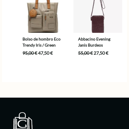
Bolso de hombro Eco
Abbacino Evening
Trendy Iris / Green
Janis Burdeos
El
El
El
El
95,00
€
47,50
€
55,00
€
27,50
€
precio
precio
precio
precio
original
actual
original
actual
era:
es:
era:
es:
95,00 €.
47,50 €.
55,00 €.
27,50 €.