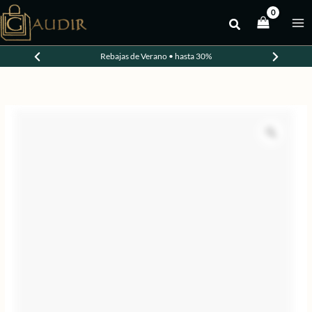
Ir
al
contenido
Rebajas de Verano • hasta 30%