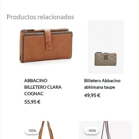
Productos relacionados
ABBACINO
Billetero Abbacino
BILLETERO CLARA
abhimana taupe
COGNAC
49,95
€
55,95
€
-50%
-50%
-50%
-50%