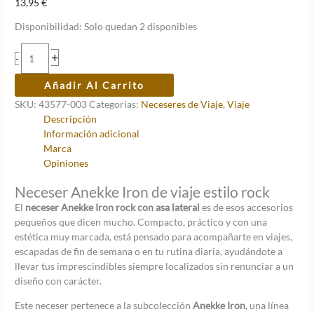
13,95
€
Disponibilidad:
Solo quedan 2 disponibles
Neceser
+
-
de
viaje
Añadir Al Carrito
Anekke
SKU:
43577-003
Categorías:
Neceseres de Viaje
,
Viaje
Iron
Descripción
rock
Información adicional
con
Marca
asa
Opiniones
lateral
cantidad
Neceser Anekke Iron de viaje estilo rock
El
neceser Anekke Iron rock con asa lateral
es de esos accesorios
pequeños que dicen mucho. Compacto, práctico y con una
estética muy marcada, está pensado para acompañarte en viajes,
escapadas de fin de semana o en tu rutina diaria, ayudándote a
llevar tus imprescindibles siempre localizados sin renunciar a un
diseño con carácter.
Este neceser pertenece a la subcolección
Anekke Iron
, una línea