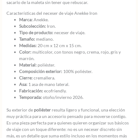
sacarlo de la maleta sin tener que rebuscar.
Características del neceser de viaje Anekke Iron
Marca:
Anekke.
Subcolección:
Iron.
Tipo de producto:
neceser de viaje.
Tamaño:
mediano.
Medidas:
20 cm x 12 cm x 15 cm.
Color:
multicolor, con tonos negro, crema, rojo, gris y
marrón.
Material:
poliéster.
Composición exterior:
100% poliéster.
Cierre:
cremallera.
Asa:
1 asa de mano lateral.
Fabricación:
ecofriendly.
Temporada:
otoño/invierno 2026.
Su exterior de
poliéster
resulta ligero y funcional, una elección
muy práctica para un accesorio pensado para moverse contigo.
Es una pieza perfecta para quienes quieren organizar sus básicos
de viaje con un toque diferente: no es un neceser discreto sin
más, es un detalle que suma estilo incluso en los momentos más