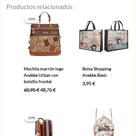
Productos relacionados
-20%
-20%
Mochila marrón logo
Bolsa Shopping
Anekke Urban con
Anekke Basic
bolsillo frontal
3,95
€
El
El
60,95
€
48,76
€
precio
precio
original
actual
era:
es:
60,95 €.
48,76 €.
-20%
-20%