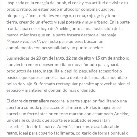
inspirada en la energía del punk, el rock y esa actitud de vivir a tu
propio ritmo. Su estampado multicolor combina cuadros,
bloques gráficos, detalles en negro, crema, rojo, gris y tonos
tierra, creando un efecto visual potente y muy urbano. En la parte
frontal aparece el logo de Anekke junto a una ilustración de la
marca, mientras que en la parte trasera destaca el mensaje
“Anekke you rock”
, perfecto para quienes buscan un
complemento con personalidad y un punto rebelde.
Sus medidas de
20 cm de largo, 12 cm de alto y 15 cm de ancho
lo
convierten en un neceser mediano muy cómodo para guardar
productos de aseo, maquillaje, cepillo, pequeños accesorios o
básicos que quieras tener a mano dentro de la maleta, mochila o
bolso de viaje. Su formato rectangular permite aprovechar bien el
espacio y mantener el contenido más ordenado.
El
cierre de cremallera
recorre la parte superior, facilitando una
apertura cómoda para acceder al interior. En las imágenes se
aprecia un forro interior en tono marrón con estampado Anekke,
un detalle cuidado que aporta ese acabado especial tan
característico de la marca. Además, incorpora
asa lateral de
mano
, ideal para cogerlo fácilmente, colgarlo de forma puntual o