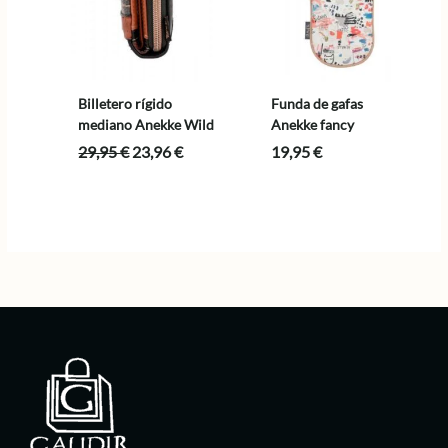
Billetero rígido
Funda de gafas
mediano Anekke Wild
Anekke fancy
El
El
29,95
€
23,96
€
19,95
€
precio
precio
original
actual
era:
es:
29,95 €.
23,96 €.