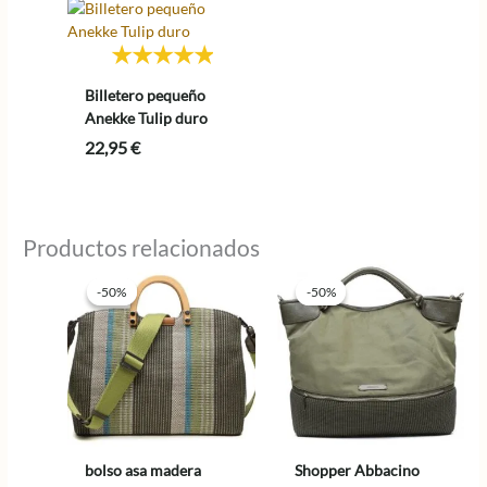
Billetero pequeño
Anekke Tulip duro
22,95
€
Productos relacionados
-50%
-50%
-50%
-50%
bolso asa madera
Shopper Abbacino