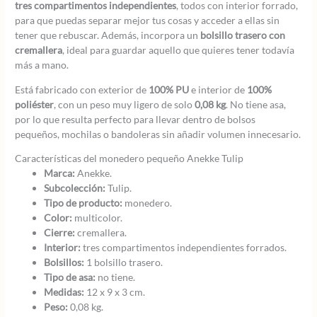
tres compartimentos independientes
, todos con interior forrado,
para que puedas separar mejor tus cosas y acceder a ellas sin
tener que rebuscar. Además, incorpora un
bolsillo trasero con
cremallera
, ideal para guardar aquello que quieres tener todavía
más a mano.
Está fabricado con exterior de
100% PU
e interior de
100%
poliéster
, con un peso muy ligero de solo
0,08 kg
. No tiene asa,
por lo que resulta perfecto para llevar dentro de bolsos
pequeños, mochilas o bandoleras sin añadir volumen innecesario.
Características del monedero pequeño Anekke Tulip
Marca:
Anekke.
Subcolección:
Tulip.
Tipo de producto:
monedero.
Color:
multicolor.
Cierre:
cremallera.
Interior:
tres compartimentos independientes forrados.
Bolsillos:
1 bolsillo trasero.
Tipo de asa:
no tiene.
Medidas:
12 x 9 x 3 cm.
Peso:
0,08 kg.