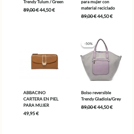
Trendy Tulum / Green
para mujer con
material reciclado
El
El
89,00
€
44,50
€
precio
precio
El
El
89,00
€
44,50
€
original
actual
precio
precio
era:
es:
original
actual
89,00 €.
44,50 €.
era:
es:
89,00 €.
44,50 €.
-50%
-50%
ABBACINO
Bolso reversible
CARTERA EN PIEL
Trendy Gladiola/Grey
PARA MUJER
El
El
89,00
€
44,50
€
precio
precio
49,95
€
original
actual
era:
es:
89,00 €.
44,50 €.