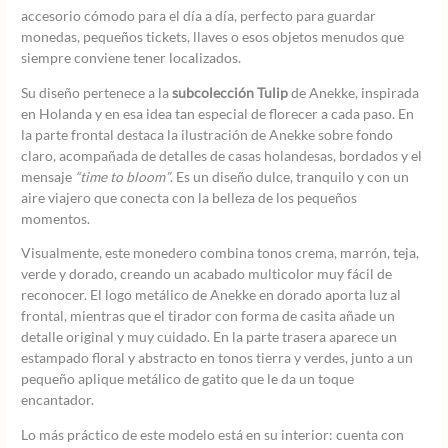
accesorio cómodo para el día a día, perfecto para guardar
monedas, pequeños tickets, llaves o esos objetos menudos que
siempre conviene tener localizados.
Su diseño pertenece a la
subcolección Tulip
de Anekke, inspirada
en Holanda y en esa idea tan especial de florecer a cada paso. En
la parte frontal destaca la ilustración de Anekke sobre fondo
claro, acompañada de detalles de casas holandesas, bordados y el
mensaje
“time to bloom”
. Es un diseño dulce, tranquilo y con un
aire viajero que conecta con la belleza de los pequeños
momentos.
Visualmente, este monedero combina tonos crema, marrón, teja,
verde y dorado, creando un acabado multicolor muy fácil de
reconocer. El logo metálico de Anekke en dorado aporta luz al
frontal, mientras que el tirador con forma de casita añade un
detalle original y muy cuidado. En la parte trasera aparece un
estampado floral y abstracto en tonos tierra y verdes, junto a un
pequeño aplique metálico de gatito que le da un toque
encantador.
Lo más práctico de este modelo está en su interior: cuenta con