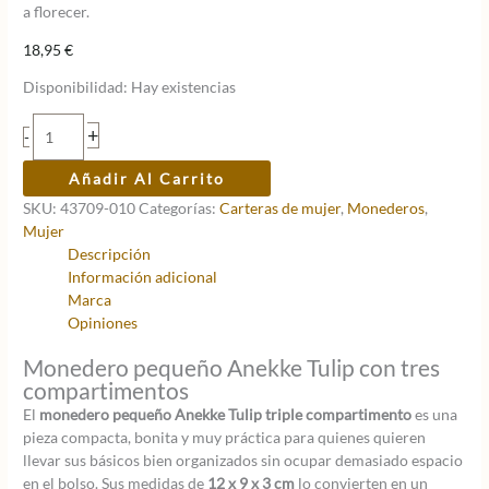
a florecer.
18,95
€
Disponibilidad:
Hay existencias
Monedero
+
-
pequeño
Anekke
Añadir Al Carrito
Tulip
SKU:
43709-010
Categorías:
Carteras de mujer
,
Monederos
,
triple
Mujer
compartimento
Descripción
cantidad
Información adicional
Marca
Opiniones
Monedero pequeño Anekke Tulip con tres
compartimentos
El
monedero pequeño Anekke Tulip triple compartimento
es una
pieza compacta, bonita y muy práctica para quienes quieren
llevar sus básicos bien organizados sin ocupar demasiado espacio
en el bolso. Sus medidas de
12 x 9 x 3 cm
lo convierten en un