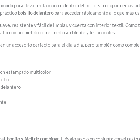
ómodo para llevar en la mano o dentro del bolso, sin ocupar demasiado
 práctico
bolsillo delantero
para acceder rápidamente a lo que más usas
ave, resistente y fácil de limpiar, y cuenta con interior textil. Como 
stilo comprometido con el medio ambiente y los animales.
 en un accesorio perfecto para el día a día, pero también como compl
 con estampado multicolor
ancho
 delantero
ente
l, bonito y fácil de combinar
. Llévalo solo o en conjunto con el rest