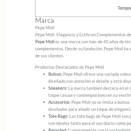
Tempo
Marca
Pepe Moll
Pepe Moll: Elegancia y Estilo en Complementos 
Pepe Moll
es una marca con más de 40 años de hist
complementos. Desde su fundación, Pepe Moll ha ev
de sus clientes.
Productos Destacados de Pepe Moll
Bolsos:
Pepe Moll ofrece una variada colec
diseñado con atención al detalle y está dis
Sneakers:
La marca también destaca en el m
toque casual y contemporáneo en su vestim
Accesorios:
Pepe Moll no se limita a bolsos
diseñados para añadir un toque de elegancia
Tote Bags:
Las tote bags de Pepe Moll son p
son ideales tanto para el uso diario como p
Recycled:
Comprometida con la sostenibilida