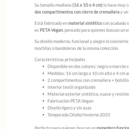
Su tamaño mediano
(16 x 10 x 4 cm)
lo hace muy c
dos compartimentos con cierre de cremallera
y un
Está fabricado en
material sintético
con acabado su
es
PETA Vegan
, pensado para quienes buscan un e
Su diseño moderno, funcional y alegre lo convierte
mochilas o bandoleras de la misma colección.
Características principales
Disponible en dos colores: negro o marrón
Medidas: 16 cm largo x 10 cm alto x 4 cm 
2 compartimentos con cremallera + bolsillo
Interior textil organizado
Material exterior sintético, suave y resist
Fabricación PETA Vegan
Diseño ligero y sin asas
Temporada Otoño/Invierno 2025
Perfecto para quienes buscan un
monedero funciona