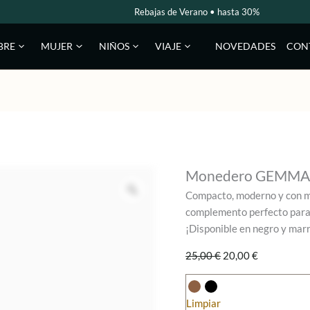
Rebajas de Verano • hasta 30%
NOVEDADES
CON
BRE
MUJER
NIÑOS
VIAJE
Monedero GEMM
Compacto, moderno y con m
complemento perfecto para l
¡Disponible en negro y mar
El
El
25,00
€
20,00
€
precio
precio
original
actual
Limpiar
era:
es: