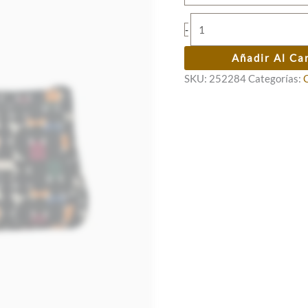
25,00 €.
20,00 €.
Monedero
-
GEMMA
cantidad
Añadir Al Ca
SKU:
252284
Categorías: