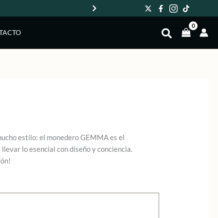
Env
TACTO
A
ucho estilo: el monedero GEMMA es el
levar lo esencial con diseño y conciencia.
rón!