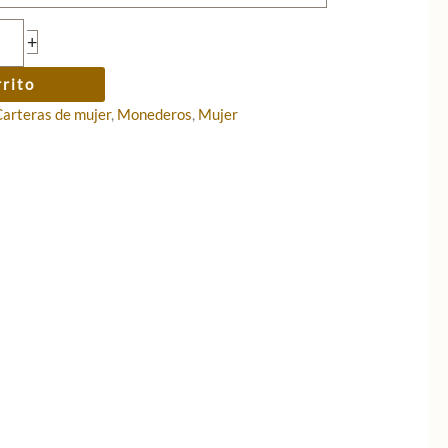
+
rrito
Carteras de mujer
,
Monederos
,
Mujer