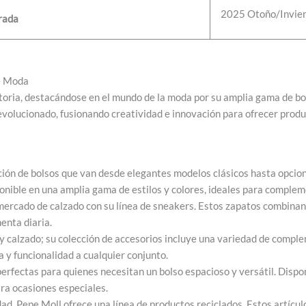
2025 Otoño/Invie
rada
de Moda
oria, destacándose en el mundo de la moda por su amplia gama de bols
olucionado, fusionando creatividad e innovación para ofrecer product
ción de bolsos que van desde elegantes modelos clásicos hasta opcio
ponible en una amplia gama de estilos y colores, ideales para complem
ercado de calzado con su línea de sneakers. Estos zapatos combinan c
enta diaria.
 y calzado; su colección de accesorios incluye una variedad de compl
 y funcionalidad a cualquier conjunto.
erfectas para quienes necesitan un bolso espacioso y versátil. Dispon
ara ocasiones especiales.
d, Pepe Moll ofrece una línea de productos reciclados. Estos artícu