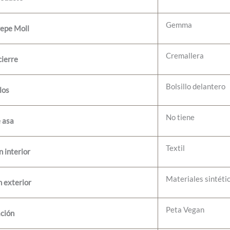
Gemma
Pepe Moll
Cremallera
cierre
Bolsillo delantero
los
No tiene
e asa
Textil
 interior
Materiales sintéti
 exterior
Peta Vegan
ación