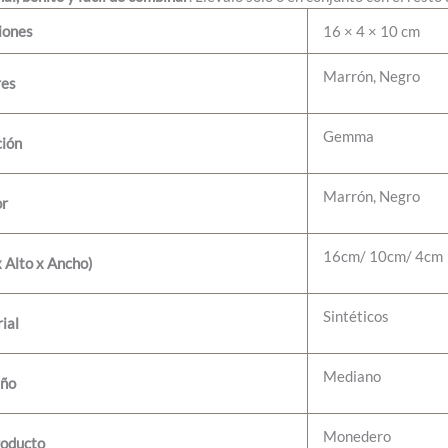
iones
16 × 4 × 10 cm
Marrón, Negro
res
Gemma
ción
Marrón, Negro
or
16cm/ 10cm/ 4cm
 Alto x Ancho)
Sintéticos
ial
Mediano
ño
Monedero
roducto