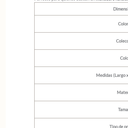
Dimens
Colo
Colec
Col
Medidas (Largo x
Mater
Tama
Tipo de p