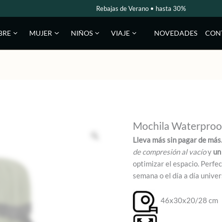
Rebajas de Verano • hasta 30%
NOVEDADES
CON
BRE
MUJER
NIÑOS
VIAJE
Mochila Waterproo
Lleva más sin pagar de más
de compresión al vacío
y
u
optimizar el espacio. Perfe
semana o el día a día univer
46x30x20/28 cm