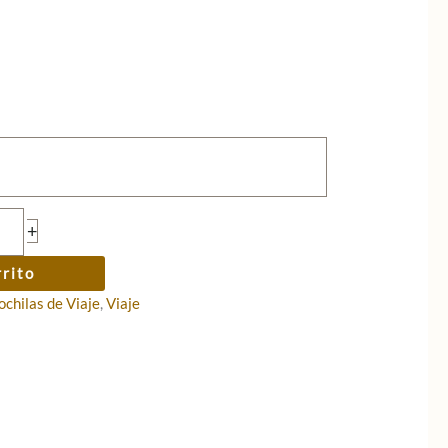
+
rrito
chilas de Viaje
,
Viaje