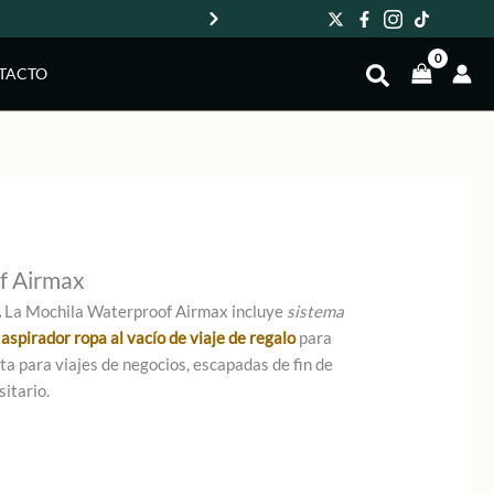
Env
TACTO
f Airmax
.
La Mochila Waterproof Airmax incluye
sistema
n
aspirador ropa al vacío de viaje de regalo
para
cta para viajes de negocios, escapadas de fin de
sitario.