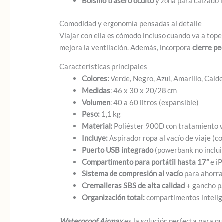
Bolsillo trasero oculto
y zona para calzado 
Comodidad y ergonomía pensadas al detalle
Viajar con ella es cómodo incluso cuando va a tope
mejora la ventilación. Además, incorpora
cierre pe
Características principales
Colores:
Verde, Negro, Azul, Amarillo, Calde
Medidas:
46 x 30 x 20/28 cm
Volumen:
40 a 60 litros (expansible)
Peso:
1,1 kg
Material:
Poliéster 900D con tratamiento 
Incluye:
Aspirador ropa al vacío de viaje (co
Puerto USB integrado
(powerbank no inclui
Compartimento para portátil hasta 17”
e i
Sistema de compresión al vacío
para ahorra
Cremalleras SBS de alta calidad
+ gancho p
Organización total:
compartimentos intelige
Waterproof Airmax
es la solución perfecta para q