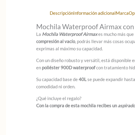
Descripción
Información adicional
Marca
Op
Mochila Waterproof Airmax con 
La
Mochila Waterproof Airmax
es mucho más que u
compresión al vacío
, podrás llevar más cosas ocup
exprimas al máximo su capacidad.
Con un diseño robusto y versátil, está disponible 
en
poliéster 900D waterproof
con tratamiento hid
Su capacidad base de
40L
se puede expandir hast
comodidad ni orden.
¿Qué incluye el regalo?
Con la compra de esta mochila recibes un
aspirado