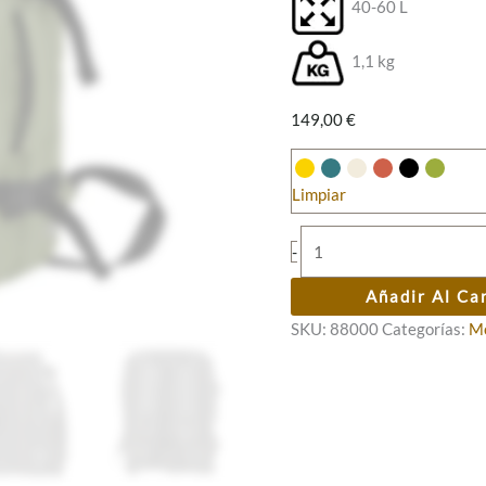
40-60 L
1,1 kg
149,00
€
Limpiar
Mochila
-
Waterproof
Airmax
Añadir Al Ca
cantidad
SKU:
88000
Categorías:
Mo