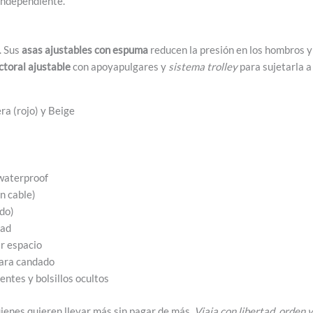
independiente.
. Sus
asas ajustables con espuma
reducen la presión en los hombros y
ctoral ajustable
con apoyapulgares y
sistema trolley
para sujetarla a
ra (rojo) y Beige
waterproof
n cable)
do)
Pad
r espacio
ara candado
ntes y bolsillos ocultos
uienes quieren llevar más sin pagar de más.
Viaja con libertad, orden y