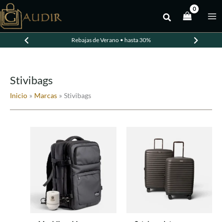
Ir
al
contenido
Rebajas de Verano • hasta 30%
Stivibags
Inicio
Marcas
Stivibags