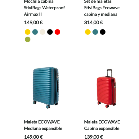
Mochila cabina
Set de maletas
StiviBags Waterproof
StiviBags Ecowave
Airmax II
cabina y mediana
149,00
€
314,00
€
Maleta ECOWAVE
Maleta ECOWAVE
Mediana expansible
Cabina expansible
149,00
€
139,00
€