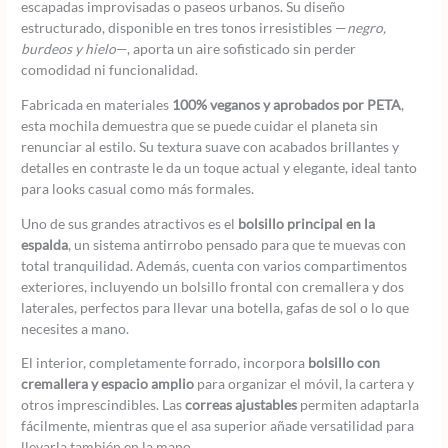
escapadas improvisadas o paseos urbanos. Su diseño
estructurado, disponible en tres tonos irresistibles —
negro,
burdeos y hielo
—, aporta un aire sofisticado sin perder
comodidad ni funcionalidad.
Fabricada en materiales
100% veganos y aprobados por PETA
,
esta mochila demuestra que se puede cuidar el planeta sin
renunciar al estilo. Su textura suave con acabados brillantes y
detalles en contraste le da un toque actual y elegante, ideal tanto
para looks casual como más formales.
Uno de sus grandes atractivos es el
bolsillo principal en la
espalda
, un sistema antirrobo pensado para que te muevas con
total tranquilidad. Además, cuenta con varios compartimentos
exteriores, incluyendo un bolsillo frontal con cremallera y dos
laterales, perfectos para llevar una botella, gafas de sol o lo que
necesites a mano.
El interior, completamente forrado, incorpora
bolsillo con
cremallera y espacio amplio
para organizar el móvil, la cartera y
otros imprescindibles. Las
correas ajustables
permiten adaptarla
fácilmente, mientras que el asa superior añade versatilidad para
llevarla también en la mano.