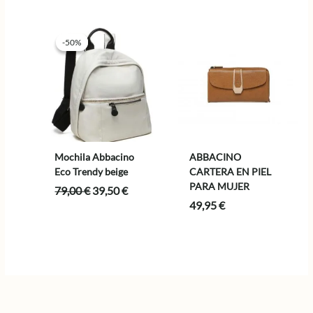
era:
es:
original
actual
95,00 €.
47,50 €.
era:
es:
85,00 €.
42,50 €.
-50%
-50%
Mochila Abbacino
ABBACINO
Eco Trendy beige
CARTERA EN PIEL
PARA MUJER
El
El
79,00
€
39,50
€
precio
precio
49,95
€
original
actual
era:
es:
79,00 €.
39,50 €.