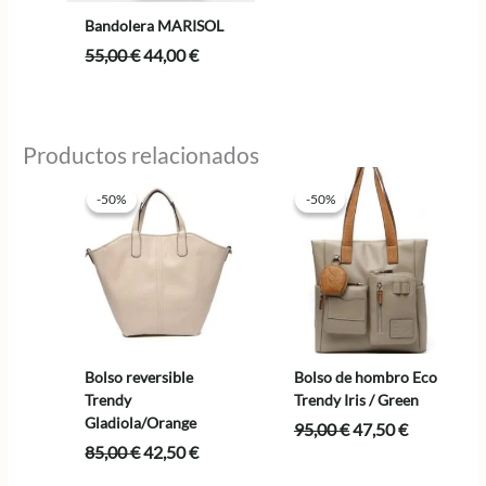
Bandolera MARISOL
El
El
55,00
€
44,00
€
precio
precio
original
actual
era:
es:
55,00 €.
44,00 €.
Productos relacionados
-50%
-50%
-50%
-50%
Bolso reversible
Bolso de hombro Eco
Trendy
Trendy Iris / Green
Gladiola/Orange
El
El
95,00
€
47,50
€
precio
precio
El
El
85,00
€
42,50
€
original
actual
precio
precio