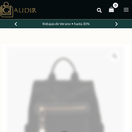
Ir
al
-20%
contenido
Rebajas de Verano • hasta 30%