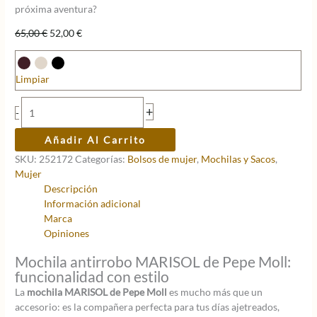
próxima aventura?
El
El
65,00
€
52,00
€
precio
precio
original
actual
era:
es:
Limpiar
65,00 €.
52,00 €.
Mochila
+
-
MARISOL
cantidad
Añadir Al Carrito
SKU:
252172
Categorías:
Bolsos de mujer
,
Mochilas y Sacos
,
Mujer
Descripción
Información adicional
Marca
Opiniones
Mochila antirrobo MARISOL de Pepe Moll:
funcionalidad con estilo
La
mochila MARISOL de Pepe Moll
es mucho más que un
accesorio: es la compañera perfecta para tus días ajetreados,