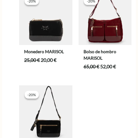
-20%
-20%
-20%
-20%
Monedero MARISOL
Bolso de hombro
MARISOL
El
El
25,00
€
20,00
€
precio
precio
El
El
65,00
€
52,00
€
original
actual
precio
precio
era:
es:
original
actual
25,00 €.
20,00 €.
era:
es:
65,00 €.
52,00 €.
-20%
-20%