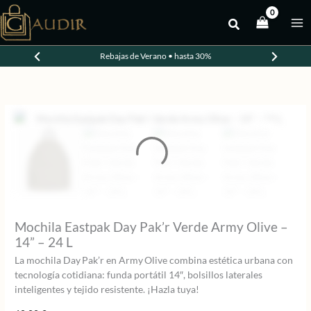
Ir
al
contenido
Rebajas de Verano • hasta 30%
Mochila Eastpak Day Pak’r Verde Army Olive –
14” – 24 L
La mochila Day Pak’r en Army Olive combina estética urbana con
tecnología cotidiana: funda portátil 14″, bolsillos laterales
inteligentes y tejido resistente. ¡Hazla tuya!