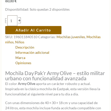
60,00
€
Disponibilidad:
Solo quedan 2 disponibles
Mochila
+
-
Eastpak
Day
Añadir Al Carrito
Pak’r
SKU:
196011840510
Categorías:
Mochilas juveniles
,
Mochilas
Verde
niños
,
Niños
Army
Descripción
Olive
Información adicional
–
Marca
14”
Opiniones
–
24
Mochila Day Pak’r Army Olive – estilo militar
L
urbano con funcionalidad avanzada
cantidad
El color
Army Olive
aporta un carácter robusto y actual.
Inspirada en la clásica mochila de Eastpak, esta versión lleva la
funcionalidad al siguiente nivel para tu día a día.
Con unas dimensiones de 40 × 30 × 18 cm y una capacidad de
24 litros, esta mochila incluye funda acolchada compatible con