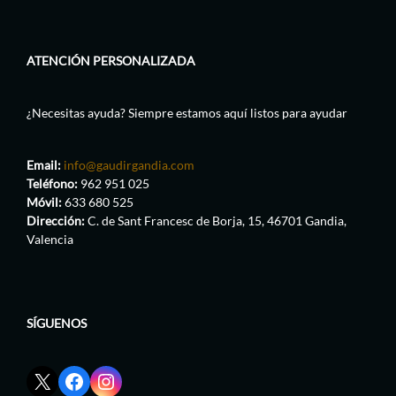
ATENCIÓN PERSONALIZADA
¿Necesitas ayuda? Siempre estamos aquí listos para ayudar
Email:
info@gaudirgandia.com
Teléfono:
962 951 025
Móvil:
633 680 525
Dirección:
C. de Sant Francesc de Borja, 15, 46701 Gandia,
Valencia
SÍGUENOS
Enlace
Enlace
Enlace
red
de
de