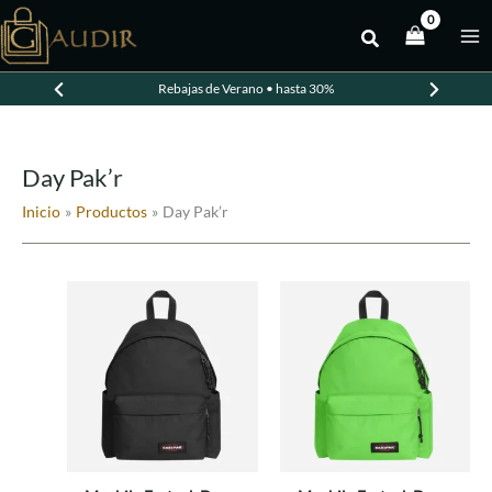
Ir
al
contenido
Rebajas de Verano • hasta 30%
Day Pak’r
Inicio
Productos
Day Pak’r