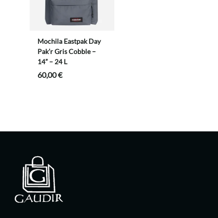
Mochila Eastpak Day
Pak’r Gris Cobble –
14” – 24 L
60,00
€