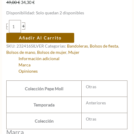
El
El
49,00
€
34,30
€
precio
precio
Disponibilidad:
Solo quedan 2 disponibles
original
actual
era:
es:
Mini
+
-
49,00 €.
34,30 €.
bandolera
Pepe
Añadir Al Carrito
Moll
SKU:
232416SILVER
Categorías:
Bandoleras
,
Bolsos de fiesta
,
satén
Bolsos de mano
,
Bolsos de mujer
,
Mujer
cristal
Información adicional
Silver
Marca
cantidad
Opiniones
Otras
Colección Pepe Moll
Anteriores
Temporada
Otras
Colección
Marca