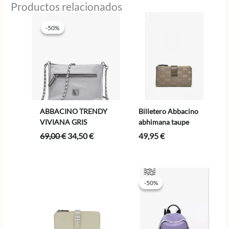
Productos relacionados
-50%
-50%
ABBACINO TRENDY
Billetero Abbacino
VIVIANA GRIS
abhimana taupe
El
El
69,00
€
34,50
€
49,95
€
precio
precio
original
actual
era:
es:
69,00 €.
34,50 €.
-50%
-50%