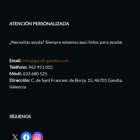
ATENCIÓN PERSONALIZADA
¿Necesitas ayuda? Siempre estamos aquí listos para ayudar
Email:
info@gaudirgandia.com
Teléfono:
962 951 025
Móvil:
633 680 525
Dirección:
C. de Sant Francesc de Borja, 15, 46701 Gandia,
Valencia
SÍGUENOS
Enlace
Enlace
Enlace