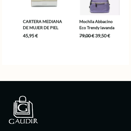
CARTERA MEDIANA
Mochila Abbacino
DE MUJER DE PIEL
Eco Trendy lavanda
El
El
45,95
€
79,00
€
39,50
€
precio
precio
original
actual
era:
es:
79,00 €.
39,50 €.