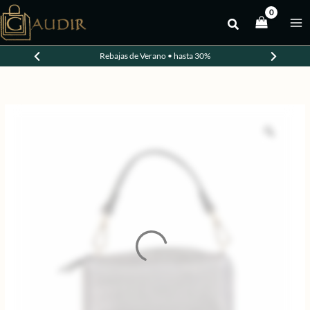
Ir
al
-30%
contenido
Rebajas de Verano • hasta 30%