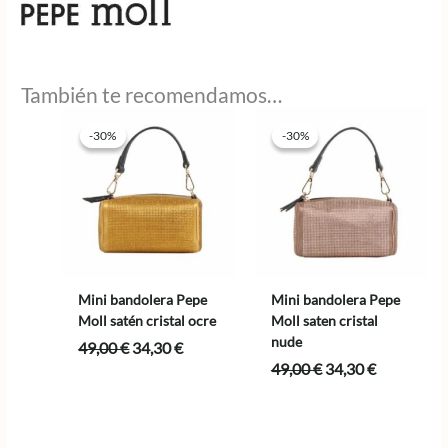
También te recomendamos…
-30%
-30%
-30%
-30%
Mini bandolera Pepe
Mini bandolera Pepe
Moll satén cristal ocre
Moll saten cristal
nude
El
El
49,00
€
34,30
€
precio
precio
El
El
49,00
€
34,30
€
original
actual
precio
precio
era:
es:
original
actual
49,00 €.
34,30 €.
era:
es:
49,00 €.
34,30 €.