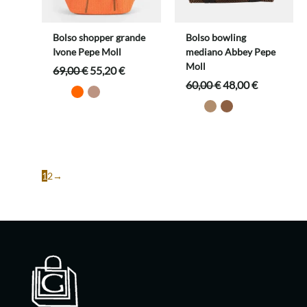
Bolso shopper grande
Bolso bowling
Ivone Pepe Moll
mediano Abbey Pepe
Moll
El
El
69,00
€
55,20
€
precio
precio
El
El
60,00
€
48,00
€
original
actual
precio
precio
era:
es:
original
actual
69,00 €.
55,20 €.
era:
es:
60,00 €.
48,00 €.
1
2
→