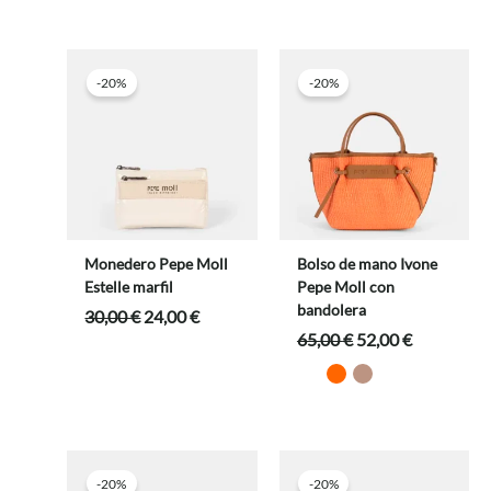
68,00 €.
54,40 €.
era:
es:
69,00 €.
55,20 €.
-20%
-20%
Monedero Pepe Moll
Bolso de mano Ivone
Estelle marfil
Pepe Moll con
bandolera
El
El
30,00
€
24,00
€
precio
precio
El
El
65,00
€
52,00
€
original
actual
precio
precio
era:
es:
original
actual
30,00 €.
24,00 €.
era:
es:
65,00 €.
52,00 €.
-20%
-20%