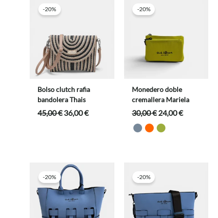
-20%
-20%
Bolso clutch rafia
Monedero doble
bandolera Thais
cremallera Mariela
El
El
El
El
45,00
€
36,00
€
30,00
€
24,00
€
precio
precio
precio
precio
original
actual
original
actual
era:
es:
era:
es:
45,00 €.
36,00 €.
30,00 €.
24,00 €.
-20%
-20%