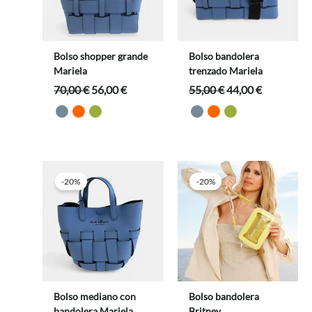
Bolso shopper grande
Bolso bandolera
Mariela
trenzado Mariela
El
El
El
El
70,00
€
56,00
€
55,00
€
44,00
€
precio
precio
precio
precio
original
actual
original
actual
era:
es:
era:
es:
70,00 €.
56,00 €.
55,00 €.
44,00 €.
-20%
-20%
Bolso mediano con
Bolso bandolera
bandolera Mariela
Britney