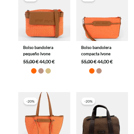
Bolso bandolera
Bolso bandolera
pequeño Ivone
compacta Ivone
El
El
El
El
55,00
€
44,00
€
55,00
€
44,00
€
precio
precio
precio
precio
original
actual
original
actual
era:
es:
era:
es:
55,00 €.
44,00 €.
55,00 €.
44,00 €.
-20%
-20%