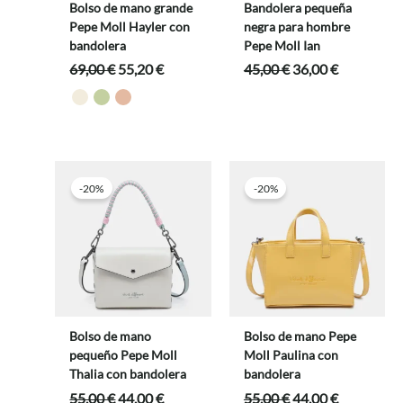
Bolso de mano grande
Bandolera pequeña
Pepe Moll Hayler con
negra para hombre
bandolera
Pepe Moll Ian
El
El
El
El
69,00
€
55,20
€
45,00
€
36,00
€
precio
precio
precio
precio
original
actual
original
actual
era:
es:
era:
es:
69,00 €.
55,20 €.
45,00 €.
36,00 €.
-20%
-20%
Bolso de mano
Bolso de mano Pepe
pequeño Pepe Moll
Moll Paulina con
Thalia con bandolera
bandolera
El
El
El
El
55,00
€
44,00
€
55,00
€
44,00
€