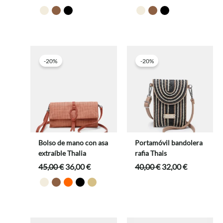
precio
precio
precio
precio
original
actual
original
actual
era:
es:
era:
es:
65,00 €.
52,00 €.
65,00 €.
52,00 €.
-20%
-20%
Bolso de mano con asa
Portamóvil bandolera
extraíble Thalia
rafia Thais
El
El
El
El
45,00
€
36,00
€
40,00
€
32,00
€
precio
precio
precio
precio
original
actual
original
actual
era:
es:
era:
es:
45,00 €.
36,00 €.
40,00 €.
32,00 €.