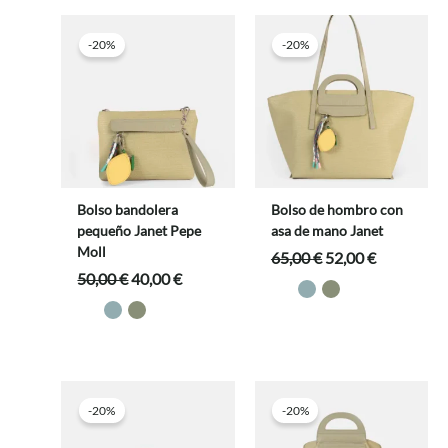
-20%
-20%
Bolso bandolera
Bolso de hombro con
pequeño Janet Pepe
asa de mano Janet
Moll
El
El
65,00
€
52,00
€
precio
precio
El
El
50,00
€
40,00
€
original
actual
precio
precio
era:
es:
original
actual
65,00 €.
52,00 €.
era:
es:
50,00 €.
40,00 €.
-20%
-20%