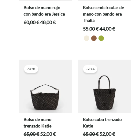
Bolso de mano rojo
Bolso semicircular de
con bandolera Jessica
mano con bandolera
Thalia
El
El
60,00
€
48,00
€
precio
precio
El
El
55,00
€
44,00
€
original
actual
precio
precio
era:
es:
original
actual
60,00 €.
48,00 €.
era:
es:
55,00 €.
44,00 €.
-20%
-20%
Bolso de mano
Bolso cubo trenzado
trenzado Katie
Katie
El
El
El
El
65,00
€
52,00
€
65,00
€
52,00
€