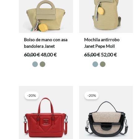
Bolso de mano con asa
Mochila antirrobo
bandolera Janet
Janet Pepe Moll
El
El
El
El
60,00
€
48,00
€
65,00
€
52,00
€
precio
precio
precio
precio
original
actual
original
actual
era:
es:
era:
es:
60,00 €.
48,00 €.
65,00 €.
52,00 €.
-20%
-20%