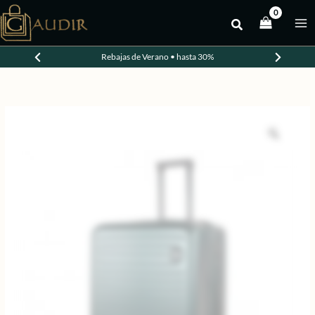
Ir
al
contenido
Rebajas de Verano • hasta 30%