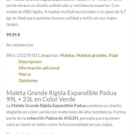
verde ofrece un diseño sofisticado y resistencia superior. Con
material ABS rígido, 4 ruedas multidireccionales y un peso de 4,7
kg, es ideal para quienes buscan calidad y estilo en sus viajes
largos.
99,95
€
Sin existencias
SKU:
172270-03
Categorías:
Maletas
,
Maletas grandes
,
Viaje
Descripción
Información adicional
Marca
Opiniones
Maleta Grande Rígida Expandible Padua
99L + 23L en Color Verde
La
Maleta Grande Rígida Expandible Padua
combina un diseño
elegante en color verde con materiales de alta resistencia. Forma
parte de la
colección Padua de JASLEN
, pensada para quienes
valoran tanto el estilo como la funcionalidad en sus viajes.