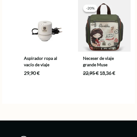
-20%
-20%
Aspirador ropa al
Neceser de viaje
vacío de viaje
grande Muse
El
El
29,90
€
22,95
€
18,36
€
precio
precio
original
actual
era:
es:
22,95 €.
18,36 €.