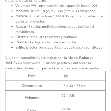
Características principales
Volumen:
99L con capacidad de expansión hasta 122L.
Medidas:
48 cm (largo) x 75 cm (alto) x 30 cm (ancho).
Material:
Construida en 100% ABS rígido y con interior en
poliéster protector.
Ruedas:
4 ruedas multidireccionales que facilitan el
movimiento.
Cierre:
Cremallera resistente y confiable.
Peso:
4,7 kg, ligera y fácil de transportar.
Estilo:
El color verde aporta un toque fresco y sofisticado.
Viaja con comodidad y estilo gracias a la
Maleta Padua de
JASLEN
en color verde. Su diseño práctico y duradero la
convierte en la elección perfecta para tus viajes más exigentes.
Peso
4 kg
Dimensiones
48 × 30 × 75 cm
99L+23L
Volumen
Verde
Color