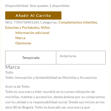
Disponibilidad:
Solo quedan 1 disponibles
ESTUCHE
Añadir Al Carrito
DOBLE
SKU:
7704758401265
Categorías:
Complementos infantiles
,
TOTTO
Estuches y Portatodos
,
Niños
cantidad
Información adicional
Marca
Opiniones
Anteriores
Temporada
Marca
Totto
Totto: Innovación y Sostenibilidad en Mochilas y Accesorios
Acerca de Totto
Totto es una marca líder mundial en la comercialización de
mochilas, maletas y accesorios, destacándose por su compromiso
con la calidad y la responsabilidad social. Desde sus inicios en los
años 80 en Bogotá, Totto ha buscado ser una marca que