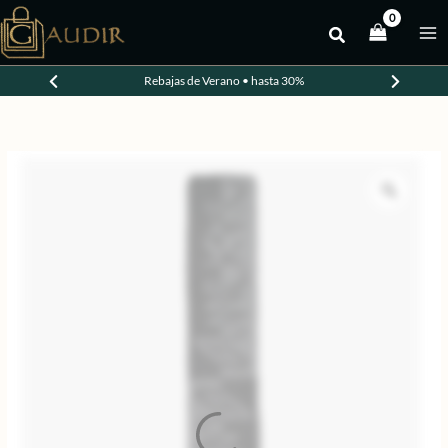
Ir
al
-20%
contenido
Rebajas de Verano • hasta 30%