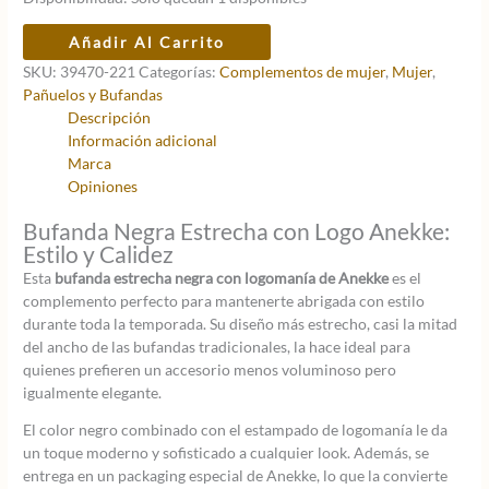
original
actual
era:
es:
Bufanda
Añadir Al Carrito
24,95 €.
19,96 €.
negra
SKU:
39470-221
Categorías:
Complementos de mujer
,
Mujer
,
estrecha
Pañuelos y Bufandas
logo
Descripción
Anekke
Información adicional
cantidad
Marca
Opiniones
Bufanda Negra Estrecha con Logo Anekke:
Estilo y Calidez
Esta
bufanda estrecha negra con logomanía de Anekke
es el
complemento perfecto para mantenerte abrigada con estilo
durante toda la temporada. Su diseño más estrecho, casi la mitad
del ancho de las bufandas tradicionales, la hace ideal para
quienes prefieren un accesorio menos voluminoso pero
igualmente elegante.
El color negro combinado con el estampado de logomanía le da
un toque moderno y sofisticado a cualquier look. Además, se
entrega en un packaging especial de Anekke, lo que la convierte