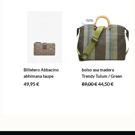
era:
es:
original
actual
79,00 €.
39,50 €.
era:
es:
85,00 €.
42,50 €.
-50%
-50%
Billetero Abbacino
bolso asa madera
abhimana taupe
Trendy Tulum / Green
El
El
49,95
€
89,00
€
44,50
€
precio
precio
original
actual
era:
es:
89,00 €.
44,50 €.