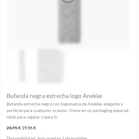
Bufanda negra estrecha logo Anekke
Bufanda estrecha negra con logomanía de Anekke, elegante y
perfecta para cualquier ocasión. Viene en un packaging especial,
ideal para regalar o para ti.
El
El
24,95
€
19,96
€
precio
precio
Disponibilidad:
Solo quedan 1 disponibles