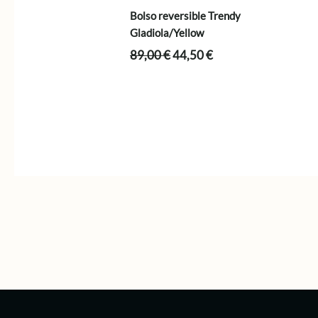
Bolso reversible Trendy
Gladiola/Yellow
El
El
89,00
€
44,50
€
precio
precio
original
actual
era:
es:
89,00 €.
44,50 €.