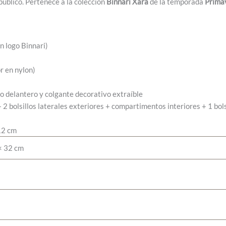
público. Pertenece a la colección
Binnari Xara
de la temporada
Prima
n logo Binnari)
or en nylon)
llo delantero y colgante decorativo extraíble
+ 2 bolsillos laterales exteriores + compartimentos interiores + 1 bol
12 cm
× 32 cm