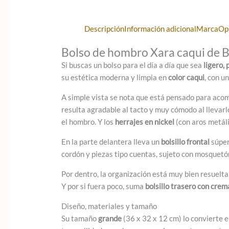
Descripción
Información adicional
Marca
Op
Bolso de hombro Xara caqui de B
Si buscas un bolso para el día a día que sea
ligero, 
su estética moderna y limpia en
color caqui
, con u
A simple vista se nota que está pensado para acom
resulta agradable al tacto y muy cómodo al llevarl
el hombro. Y los
herrajes en nickel
(con aros metáli
En la parte delantera lleva un
bolsillo frontal
súper
cordón y piezas tipo cuentas, sujeto con mosquetón
Por dentro, la organización está muy bien resuelt
Y por si fuera poco, suma
bolsillo trasero con crem
Diseño, materiales y tamaño
Su tamaño
grande
(36 x 32 x 12 cm) lo convierte e