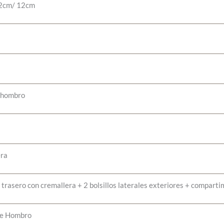
2cm/ 12cm
 hombro
era
o trasero con cremallera + 2 bolsillos laterales exteriores + comparti
De Hombro