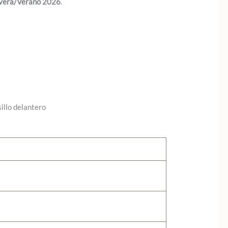
vera/Verano 2026
.
sillo delantero