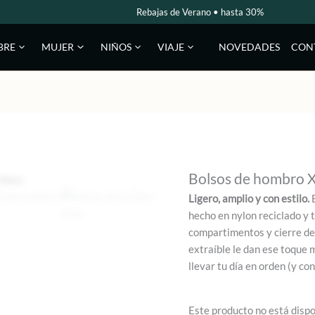
Rebajas de Verano • hasta 30%
NOVEDADES
CON
BRE
MUJER
NIÑOS
VIAJE
Bolsos de hombro 
Ligero, amplio y con estilo.
E
hecho en nylon reciclado y te
compartimentos y cierre de 
extraíble le dan ese toque 
llevar tu día en orden (y co
Este producto no está disp