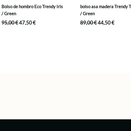
Bolso de hombro Eco Trendy Iris
bolso asa madera Trendy 
/ Green
/ Green
El
El
El
El
95,00
€
47,50
€
89,00
€
44,50
€
precio
precio
precio
precio
original
actual
original
actual
era:
es:
era:
es:
95,00 €.
47,50 €.
89,00 €.
44,50 €