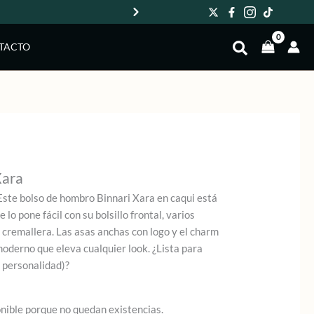
Env
TACTO
Xara
ste bolso de hombro Binnari Xara en caqui está
 lo pone fácil con su bolsillo frontal, varios
cremallera. Las asas anchas con logo y el charm
moderno que eleva cualquier look. ¿Lista para
n personalidad)?
onible porque no quedan existencias.