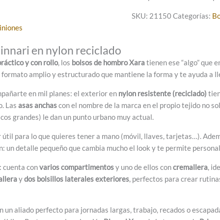
SKU:
21150
Categorías:
Bo
iniones
innari en nylon reciclado
práctico y con rollo
, los
bolsos de hombro Xara
tienen ese “algo” que 
n formato amplio y estructurado que mantiene la forma y te ayuda a l
pañarte en mil planes: el exterior en
nylon resistente (reciclado)
tie
o. Las
asas anchas
con el nombre de la marca en el propio tejido no s
cos grandes) le dan un punto urbano muy actual.
 útil para lo que quieres tener a mano (móvil, llaves, tarjetas…). Ade
: un detalle pequeño que cambia mucho el look y te permite personali
a: cuenta con
varios compartimentos
y uno de ellos con
cremallera
, i
allera
y
dos bolsillos laterales exteriores
, perfectos para crear rutina
n un aliado perfecto para jornadas largas, trabajo, recados o escapa