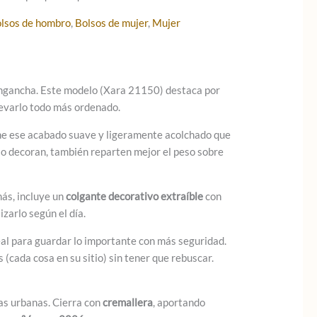
lsos de hombro
,
Bolsos de mujer
,
Mujer
engancha. Este modelo (Xara 21150) destaca por
levarlo todo más ordenado.
ne ese acabado suave y ligeramente acolchado que
olo decoran, también reparten mejor el peso sobre
más, incluye un
colgante decorativo extraíble
con
zarlo según el día.
deal para guardar lo importante con más seguridad.
s (cada cosa en su sitio) sin tener que rebuscar.
das urbanas. Cierra con
cremallera
, aportando