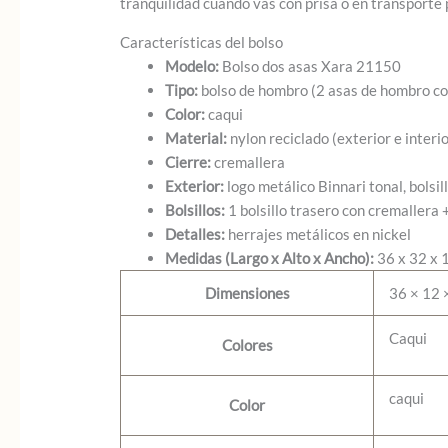
tranquilidad cuando vas con prisa o en transporte 
Características del bolso
Modelo:
Bolso dos asas Xara 21150
Tipo:
bolso de hombro (2 asas de hombro co
Color:
caqui
Material:
nylon reciclado (exterior e interi
Cierre:
cremallera
Exterior:
logo metálico Binnari tonal, bolsi
Bolsillos:
1 bolsillo trasero con cremallera 
Detalles:
herrajes metálicos en nickel
Medidas (Largo x Alto x Ancho):
36 x 32 x 
Dimensiones
36 × 12 
Caqui
Colores
caqui
Color