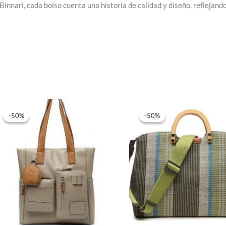
innari, cada bolso cuenta una historia de calidad y diseño, reflejand
-50%
-50%
-50%
-50%