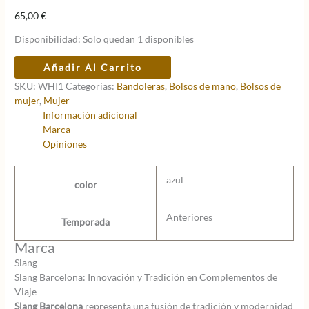
65,00
€
Disponibilidad:
Solo quedan 1 disponibles
BOLSO
Añadir Al Carrito
SLANG
SKU:
WHI1
Categorías:
Bandoleras
,
Bolsos de mano
,
Bolsos de
WHI1
mujer
,
Mujer
WHIM
Información adicional
LAVANDA
Marca
cantidad
Opiniones
azul
color
Anteriores
Temporada
Marca
Slang
Slang Barcelona: Innovación y Tradición en Complementos de
Viaje
Slang Barcelona
representa una fusión de tradición y modernidad