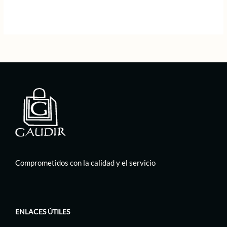
original
actual
era:
es:
85,00 €.
42,50 €.
Comprometidos con la calidad y el servicio
ENLACES ÚTILES