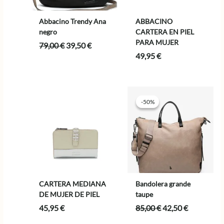
Abbacino Trendy Ana
ABBACINO
negro
CARTERA EN PIEL
PARA MUJER
El
El
79,00
€
39,50
€
precio
precio
49,95
€
original
actual
era:
es:
79,00 €.
39,50 €.
-50%
-50%
CARTERA MEDIANA
Bandolera grande
DE MUJER DE PIEL
taupe
El
El
45,95
€
85,00
€
42,50
€
precio
precio