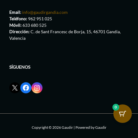
Email:
info@gaudirgandia.com
Teléfono:
962 951 025
Móvil:
633 680 525
Dirección:
C. de Sant Francesc de Borja, 15, 46701 Gandia,
Valencia
SÍGUENOS
Enlace
Enlace
Enlace
red
de
de
social
Facebook
Instagram
X
de
de
0
de
GaudirGandia
GaudirGandia
GaudirGandia
Copyright © 2026 Gaudir | Powered by Gaudir