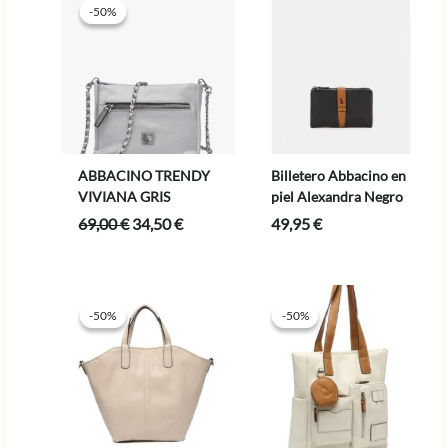
-50%
-50%
ABBACINO TRENDY
Billetero Abbacino en
VIVIANA GRIS
piel Alexandra Negro
El
El
69,00
€
34,50
€
49,95
€
precio
precio
original
actual
era:
es:
69,00 €.
34,50 €.
-50%
-50%
-50%
-50%