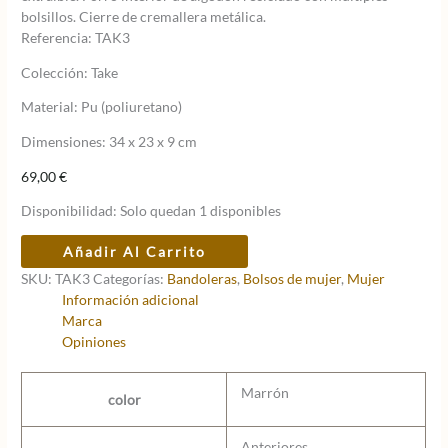
bolsillos. Cierre de cremallera metálica.
Referencia: TAK3
Colección: Take
Material: Pu (poliuretano)
Dimensiones: 34 x 23 x 9 cm
69,00
€
Disponibilidad:
Solo quedan 1 disponibles
BOLSO
Añadir Al Carrito
SLANG
SKU:
TAK3
Categorías:
Bandoleras
,
Bolsos de mujer
,
Mujer
TAK3
Información adicional
TAKE
Marca
cantidad
Opiniones
Marrón
color
Anteriores