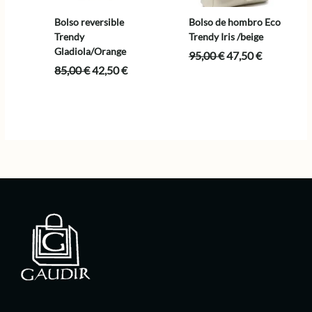
Bolso reversible
Bolso de hombro Eco
Trendy
Trendy Iris /beige
Gladiola/Orange
El
El
95,00
€
47,50
€
precio
precio
El
El
85,00
€
42,50
€
original
actual
precio
precio
era:
es:
original
actual
95,00 €.
47,50 €.
era:
es:
85,00 €.
42,50 €.