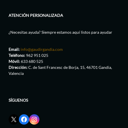
ATENCIÓN PERSONALIZADA
¿Necesitas ayuda? Siempre estamos aquí listos para ayudar
Email:
info@gaudirgandia.com
Teléfono:
962 951 025
Móvil:
633 680 525
Dirección:
C. de Sant Francesc de Borja, 15, 46701 Gandia,
Valencia
SÍGUENOS
Enlace
Enlace
Enlace
red
de
de