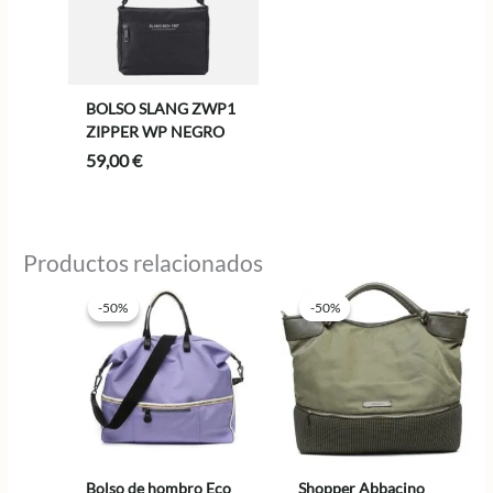
BOLSO SLANG ZWP1
ZIPPER WP NEGRO
59,00
€
Productos relacionados
-50%
-50%
-50%
-50%
Bolso de hombro Eco
Shopper Abbacino