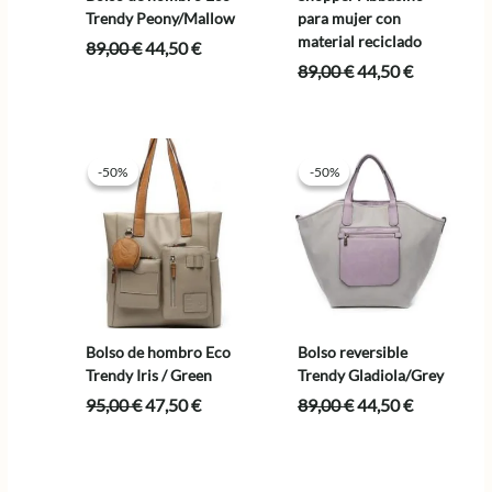
Trendy Peony/Mallow
para mujer con
material reciclado
El
El
89,00
€
44,50
€
precio
precio
El
El
89,00
€
44,50
€
original
actual
precio
precio
era:
es:
original
actual
89,00 €.
44,50 €.
era:
es:
89,00 €.
44,50 €.
-50%
-50%
-50%
-50%
Bolso de hombro Eco
Bolso reversible
Trendy Iris / Green
Trendy Gladiola/Grey
El
El
El
El
95,00
€
47,50
€
89,00
€
44,50
€
precio
precio
precio
precio
original
actual
original
actual
era:
es:
era:
es:
95,00 €.
47,50 €.
89,00 €.
44,50 €.