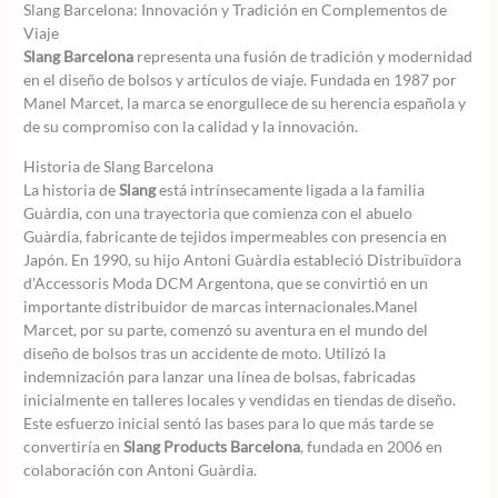
Slang Barcelona: Innovación y Tradición en Complementos de
Viaje
Slang Barcelona
representa una fusión de tradición y modernidad
en el diseño de bolsos y artículos de viaje. Fundada en 1987 por
Manel Marcet, la marca se enorgullece de su herencia española y
de su compromiso con la calidad y la innovación.
Historia de Slang Barcelona
La historia de
Slang
está intrínsecamente ligada a la familia
Guàrdia, con una trayectoria que comienza con el abuelo
Guàrdia, fabricante de tejidos impermeables con presencia en
Japón. En 1990, su hijo Antoni Guàrdia estableció Distribuïdora
d'Accessoris Moda DCM Argentona, que se convirtió en un
importante distribuidor de marcas internacionales.Manel
Marcet, por su parte, comenzó su aventura en el mundo del
diseño de bolsos tras un accidente de moto. Utilizó la
indemnización para lanzar una línea de bolsas, fabricadas
inicialmente en talleres locales y vendidas en tiendas de diseño.
Este esfuerzo inicial sentó las bases para lo que más tarde se
convertiría en
Slang Products Barcelona
, fundada en 2006 en
colaboración con Antoni Guàrdia.