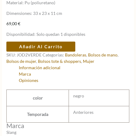
Material: Pu (poliuretano)
Dimensiones: 33 x 23 x 11 cm
69,00
€
Disponibilidad:
Solo quedan 1 disponibles
BOLSO
Añadir Al Carrito
SLANG
SKU:
JOD2VERDE
Categorías:
Bandoleras
,
Bolsos de mano
,
JOD2
Bolsos de mujer
,
Bolsos tote & shoppers
,
Mujer
JOLLY
Información adicional
DAY
Marca
cantidad
Opiniones
negro
color
Anteriores
Temporada
Marca
Slang