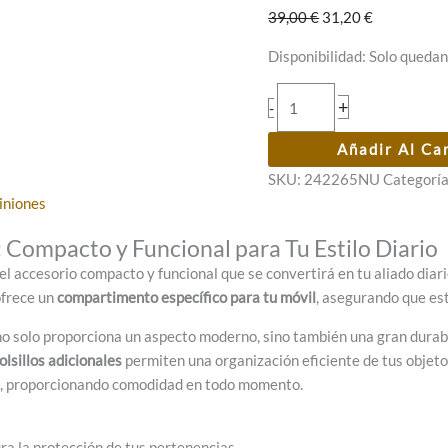
El
El
39,00
€
31,20
€
precio
precio
Disponibilidad:
Solo quedan
original
actual
era:
es:
Bolso
+
-
39,00 €.
31,20 €.
Portamóvil
242265
Añadir Al Ca
Osaka
SKU:
242265NU
Categorí
Nude/Negro
iniones
cantidad
Compacto y Funcional para Tu Estilo Diario
 el accesorio compacto y funcional que se convertirá en tu aliado di
ofrece un
compartimento específico para tu móvil
, asegurando que est
o no solo proporciona un aspecto moderno, sino también una gran durab
olsillos adicionales
permiten una organización eficiente de tus objeto
bro, proporcionando comodidad en todo momento.
ra la protección de tus pertenencias.