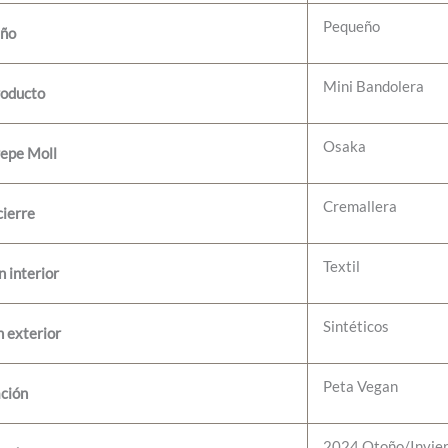
Pequeño
ño
Mini Bandolera
roducto
Osaka
Pepe Moll
Cremallera
cierre
Textil
 interior
Sintéticos
 exterior
Peta Vegan
ación
2024 Otoño/Invie