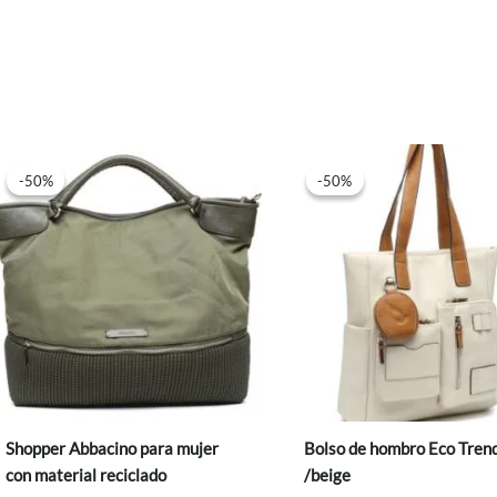
-50%
-50%
-50%
-50%
Shopper Abbacino para mujer
Bolso de hombro Eco Trend
con material reciclado
/beige