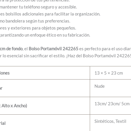
antener tu teléfono seguro y accesible.
s bolsillos adicionales para facilitar la organización.
omo bandolera según tus preferencias.
es y exteriores para objetos pequeños.
 garantizando un enfoque ético en su fabricación.
 cm de fondo
, el
Bolso Portamóvil 242265
es perfecto para el uso diar
ar lo esencial sin sacrificar el estilo. ¡Haz del Bolso Portamóvil 24
iones
13 × 5 × 23 cm
Nude
or
13cm/ 23cm/ 5cm
 Alto x Ancho)
Sintéticos, Textil
ial