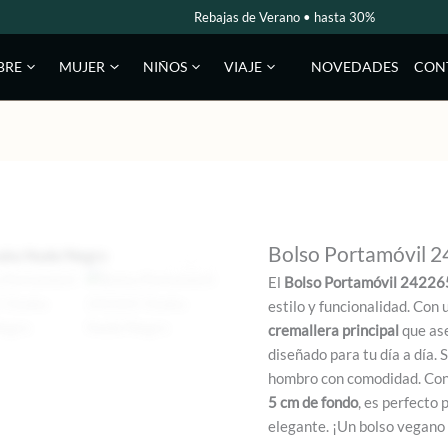
Rebajas de Verano • hasta 30%
NOVEDADES
CON
BRE
MUJER
NIÑOS
VIAJE
Bolso Portamóvil 
El
Bolso Portamóvil 2422
estilo y funcionalidad. Con
cremallera principal
que ase
diseñado para tu día a día. 
hombro con comodidad. Co
5 cm de fondo
, es perfecto
elegante. ¡Un bolso vegano