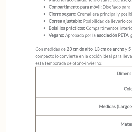
Compartimento para móvil:
Diseñado para m
Cierre seguro:
Cremallera principal y posible
Correa ajustable:
Posibilidad de llevarlo c
Bolsillos prácticos:
Compartimentos interior
Vegano:
Aprobado por la
asociación PETA
,
Con medidas de
23 cm de alto
,
13 cm de ancho
y
5
compacto lo convierte en la opción ideal para llev
esta temporada de otoño-invierno!
Dimens
Col
Medidas (Largo x
Mater