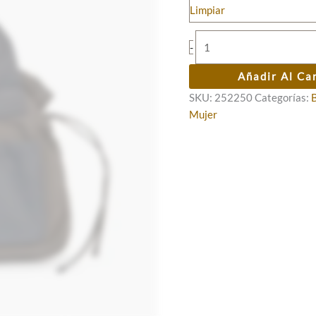
Limpiar
era:
es:
65,00 €.
52,00 €.
Bolso
-
mochila
MARION
Añadir Al Ca
asas
SKU:
252250
Categorías:
regulables
Mujer
cantidad