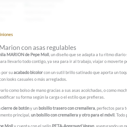
iniones
Marion con asas regulables
hila MARION de Pepe Moll
, un diseño que se adapta a tu ritmo diario
ra llevarlo todo contigo, ya sea para ir al trabajo, viajar o moverte 
a por su
acabado bicolor
con un sutil brillo satinado que aporta un to
con looks casuales o más arreglados.
evarlo como bolso de mano gracias a sus asas acolchadas, o como moc
dificar su forma según la carga o el estilo que prefieras.
n cierre de botón
y un
bolsillo trasero con cremallera
, perfectos para t
imento principal,
un bolsillo con cremallera y otro para el móvil
. Todo
pe Moll
y cuenta con el sello
PETA-Approved Vegan
, asegurando un p