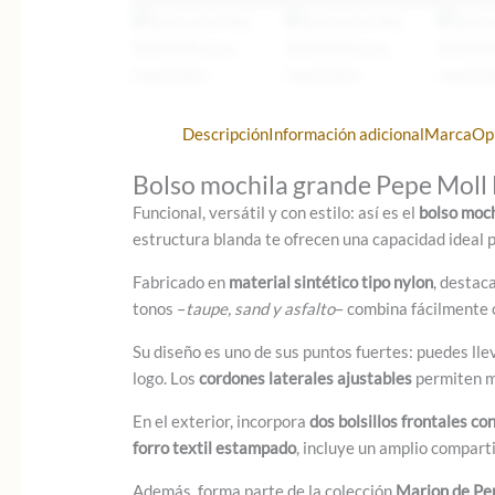
Descripción
Información adicional
Marca
Op
Bolso mochila grande Pepe Moll 
Funcional, versátil y con estilo: así es el
bolso moc
estructura blanda te ofrecen una capacidad ideal pa
Fabricado en
material sintético tipo nylon
, destac
tonos –
taupe, sand y asfalto
– combina fácilmente 
Su diseño es uno de sus puntos fuertes: puedes ll
logo. Los
cordones laterales ajustables
permiten mo
En el exterior, incorpora
dos bolsillos frontales co
forro textil estampado
, incluye un amplio compart
Además, forma parte de la colección
Marion de Pe