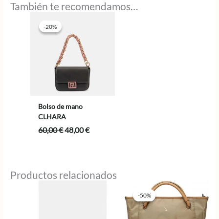
También te recomendamos…
-20%
-20%
Bolso de mano
CLHARA
El
El
60,00
€
48,00
€
precio
precio
original
actual
era:
es:
60,00 €.
48,00 €.
Productos relacionados
-50%
-50%