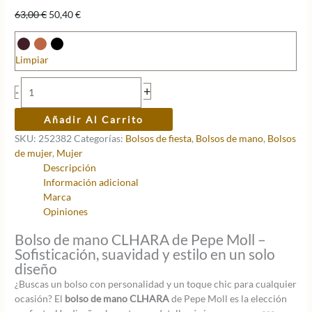
El
El
63,00
€
50,40
€
precio
precio
original
actual
era:
es:
Limpiar
63,00 €.
50,40 €.
Bolso
+
-
de
mano
Añadir Al Carrito
CLHARA
SKU:
252382
Categorías:
Bolsos de fiesta
,
Bolsos de mano
,
Bolsos
cantidad
de mujer
,
Mujer
Descripción
Información adicional
Marca
Opiniones
Bolso de mano CLHARA de Pepe Moll –
Sofisticación, suavidad y estilo en un solo
diseño
¿Buscas un bolso con personalidad y un toque chic para cualquier
ocasión? El
bolso de mano CLHARA
de Pepe Moll es la elección