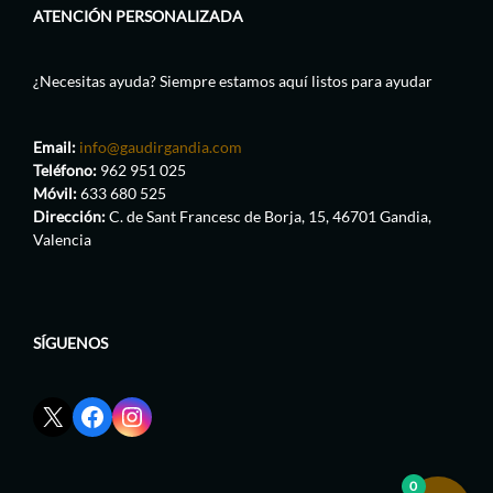
ATENCIÓN PERSONALIZADA
¿Necesitas ayuda? Siempre estamos aquí listos para ayudar
Email:
info@gaudirgandia.com
Teléfono:
962 951 025
Móvil:
633 680 525
Dirección:
C. de Sant Francesc de Borja, 15, 46701 Gandia,
Valencia
SÍGUENOS
Enlace
Enlace
Enlace
red
de
de
social
Facebook
Instagram
X
de
de
0