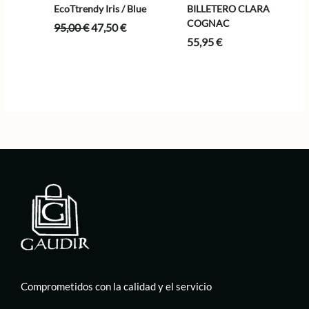
EcoTtrendy Iris / Blue
BILLETERO CLARA
COGNAC
El
El
95,00
€
47,50
€
precio
precio
55,95
€
original
actual
era:
es:
95,00 €.
47,50 €.
Comprometidos con la calidad y el servicio