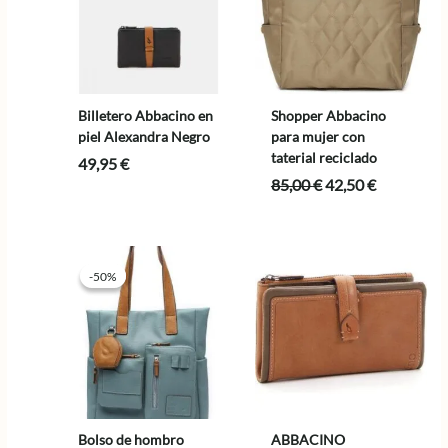
Billetero Abbacino en
Shopper Abbacino
piel Alexandra Negro
para mujer con
taterial reciclado
49,95
€
El
El
85,00
€
42,50
€
precio
precio
original
actual
era:
es:
85,00 €.
42,50 €.
-50%
-50%
Bolso de hombro
ABBACINO