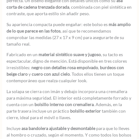
perfecta. Un diseño elegante con detalles únicos como su
asa
corta de cadena trenzada dorada
, combinada con piel sintética en
contraste, que aporta estilo sin añadir peso.
Su apariencia compacta puede engañar: este bolso es
más amplio
de lo que parece en las fotos
, así que te recomendamos
comprobar las medidas (27 x 17 x 9 cm) para asegurarte de su
tamaño real.
Fabricado en un
material sintético suave y jugoso
, su tacto es
espectacular, digno de mención. Está disponible en tres colores
irresistibles:
negro con detalles rosa empolvado
,
burdeos con
beige claro
y
cuero con azul cielo
. Todos ellos tienen un toque
contemporáneo que realza cualquier look.
La solapa se cierra con imán y debajo incorpora una cremallera
para máxima seguridad. El interior está completamente forrado y
cuenta con un
bolsillo interno con cremallera
. Además, en la
parte trasera incluye un práctico
bolsillo exterior
también con
cierre, ideal para el móvil o llaves.
Incluye
asa bandolera ajustable y desmontable
para que lo lleves
al hombro o cruzado, según el momento. Y como todos los bolsos