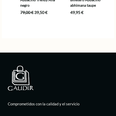
negro
abhimana taupe
El
El
79,00
€
39,50
€
49,95
€
precio
precio
original
actual
era:
es:
79,00 €.
39,50 €.
Comprometidos con la calidad y el servicio