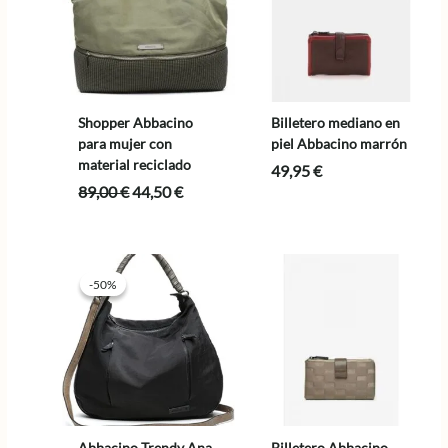
Shopper Abbacino
Billetero mediano en
para mujer con
piel Abbacino marrón
material reciclado
49,95
€
El
El
89,00
€
44,50
€
precio
precio
original
actual
era:
es:
89,00 €.
44,50 €.
-50%
-50%
Abbacino Trendy Ana
Billetero Abbacino