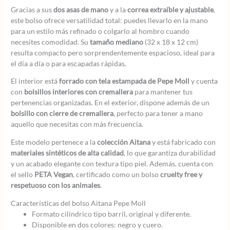
Gracias a sus
dos asas de mano
y a la
correa extraíble y ajustable
,
este bolso ofrece versatilidad total: puedes llevarlo en la mano
para un estilo más refinado o colgarlo al hombro cuando
necesites comodidad. Su
tamaño mediano
(32 x 18 x 12 cm)
resulta compacto pero sorprendentemente espacioso, ideal para
el día a día o para escapadas rápidas.
El interior está
forrado con tela estampada de Pepe Moll
y cuenta
con
bolsillos interiores con cremallera
para mantener tus
pertenencias organizadas. En el exterior, dispone además de un
bolsillo con cierre de cremallera
, perfecto para tener a mano
aquello que necesitas con más frecuencia.
Este modelo pertenece a la
colección Aitana
y está fabricado con
materiales sintéticos de alta calidad
, lo que garantiza durabilidad
y un acabado elegante con textura tipo piel. Además, cuenta con
el sello
PETA Vegan
, certificado como un bolso
cruelty free y
respetuoso con los animales
.
Características del bolso Aitana Pepe Moll
Formato cilíndrico tipo barril, original y diferente.
Disponible en dos colores: negro y cuero.