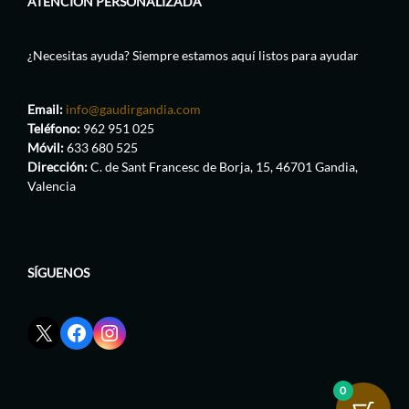
ATENCIÓN PERSONALIZADA
¿Necesitas ayuda? Siempre estamos aquí listos para ayudar
Email:
info@gaudirgandia.com
Teléfono:
962 951 025
Móvil:
633 680 525
Dirección:
C. de Sant Francesc de Borja, 15, 46701 Gandia,
Valencia
SÍGUENOS
Enlace
Enlace
Enlace
red
de
de
social
Facebook
Instagram
X
de
de
0
de
GaudirGandia
GaudirGandia