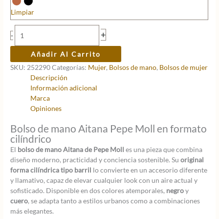
original
actual
era:
es:
Limpiar
63,00 €.
50,40 €.
Bolso
+
-
de
mano
Añadir Al Carrito
AITANA
SKU:
252290
Categorías:
Mujer
,
Bolsos de mano
,
Bolsos de mujer
cantidad
Descripción
Información adicional
Marca
Opiniones
Bolso de mano Aitana Pepe Moll en formato
cilíndrico
El
bolso de mano Aitana de Pepe Moll
es una pieza que combina
diseño moderno, practicidad y conciencia sostenible. Su
original
forma cilíndrica tipo barril
lo convierte en un accesorio diferente
y llamativo, capaz de elevar cualquier look con un aire actual y
sofisticado. Disponible en dos colores atemporales,
negro
y
cuero
, se adapta tanto a estilos urbanos como a combinaciones
más elegantes.