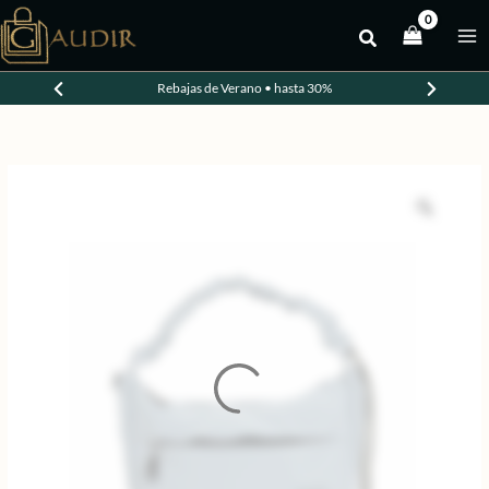
Ir
al
-30%
contenido
Rebajas de Verano • hasta 30%