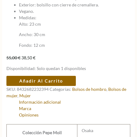
Exterior: bolsillo con cierre de cremallera.
Vegano.
Medidas:
Alto: 23 cm
Ancho: 30 cm
Fondo: 12 cm
El
El
55,00
€
38,50
€
precio
precio
Disponibilidad:
Solo quedan 1 disponibles
original
actual
era:
es:
Bolso
Añadir Al Carrito
55,00 €.
38,50 €.
de
SKU:
8432682232394
Categorías:
Bolsos de hombro
,
Bolsos de
hombro
mujer
,
Mujer
Osaka
Información adicional
sky
Marca
cantidad
Opiniones
Osaka
Colección Pepe Moll