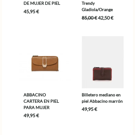
DE MUJER DE PIEL
Trendy
Gladiola/Orange
45,95
€
El
El
85,00
€
42,50
€
precio
precio
original
actual
era:
es:
85,00 €.
42,50 €.
ABBACINO
Billetero mediano en
CARTERA EN PIEL
piel Abbacino marrón
PARA MUJER
49,95
€
49,95
€