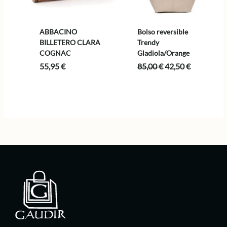
ABBACINO
Bolso reversible
BILLETERO CLARA
Trendy
COGNAC
Gladiola/Orange
El
El
55,95
€
85,00
€
42,50
€
precio
precio
original
actual
era:
es:
85,00 €.
42,50 €.