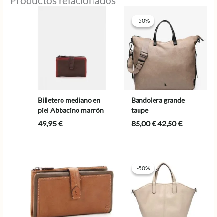
Productos relacionados
-50%
-50%
Billetero mediano en
Bandolera grande
piel Abbacino marrón
taupe
El
El
49,95
€
85,00
€
42,50
€
precio
precio
original
actual
era:
es:
85,00 €.
42,50 €.
-50%
-50%