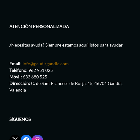
ATENCIÓN PERSONALIZADA
¿Necesitas ayuda? Siempre estamos aquí listos para ayudar
Email:
info@gaudirgandia.com
Teléfono:
962 951 025
Móvil:
633 680 525
Dirección:
C. de Sant Francesc de Borja, 15, 46701 Gandia,
Valencia
SÍGUENOS
Enlace
Enlace
Enlace