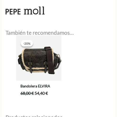
También te recomendamos…
-20%
-20%
Bandolera ELVIRA
El
El
68,00
€
54,40
€
precio
precio
original
actual
era:
es:
68,00 €.
54,40 €.