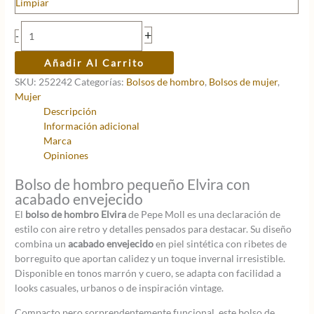
era:
es:
Limpiar
60,00 €.
48,00 €.
Bolso
+
-
de
hombro
Añadir Al Carrito
ELVIRA
SKU:
252242
Categorías:
Bolsos de hombro
,
Bolsos de mujer
,
cantidad
Mujer
Descripción
Información adicional
Marca
Opiniones
Bolso de hombro pequeño Elvira con
acabado envejecido
El
bolso de hombro Elvira
de Pepe Moll es una declaración de
estilo con aire retro y detalles pensados para destacar. Su diseño
combina un
acabado envejecido
en piel sintética con ribetes de
borreguito que aportan calidez y un toque invernal irresistible.
Disponible en tonos marrón y cuero, se adapta con facilidad a
looks casuales, urbanos o de inspiración vintage.
Compacto pero sorprendentemente funcional, este bolso de