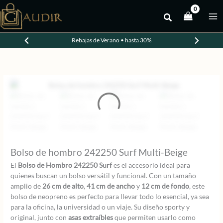
Ir
al
-20%
contenido
Rebajas de Verano • hasta 30%
Bolso de hombro 242250 Surf Multi-Beige
El
Bolso de Hombro 242250 Surf
es el accesorio ideal para
quienes buscan un bolso versátil y funcional. Con un tamaño
amplio de
26 cm de alto
,
41 cm de ancho
y
12 cm de fondo
, este
bolso de neopreno es perfecto para llevar todo lo esencial, ya sea
para la oficina, la universidad o un viaje. Su diseño sporty y
original, junto con
asas extraíbles
que permiten usarlo como