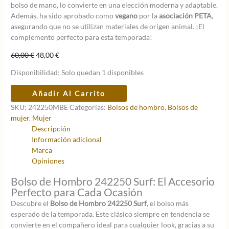
bolso de mano, lo convierte en una elección moderna y adaptable.
Además, ha sido aprobado como
vegano
por la
asociación PETA
,
asegurando que no se utilizan materiales de origen animal. ¡El
complemento perfecto para esta temporada!
El
El
60,00
€
48,00
€
precio
precio
Disponibilidad:
Solo quedan 1 disponibles
original
actual
era:
es:
Bolso
Añadir Al Carrito
60,00 €.
48,00 €.
de
SKU:
242250MBE
Categorías:
Bolsos de hombro
,
Bolsos de
hombro
mujer
,
Mujer
242250
Descripción
Surf
Información adicional
Multi-
Marca
Beige
Opiniones
cantidad
Bolso de Hombro 242250 Surf: El Accesorio
Perfecto para Cada Ocasión
Descubre el
Bolso de Hombro 242250 Surf
, el bolso más
esperado de la temporada. Este clásico siempre en tendencia se
convierte en el compañero ideal para cualquier look, gracias a su