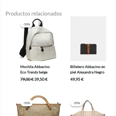
Productos relacionados
-50%
-50%
Mochila Abbacino
Billetero Abbacino en
Eco Trendy beige
piel Alexandra Negro
El
El
79,00
€
39,50
€
49,95
€
precio
precio
original
actual
era:
es:
79,00 €.
39,50 €.
-50%
-50%
-50%
-50%