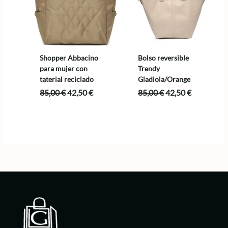
Shopper Abbacino
Bolso reversible
para mujer con
Trendy
taterial reciclado
Gladiola/Orange
El
El
El
El
85,00
€
42,50
€
85,00
€
42,50
€
precio
precio
precio
precio
original
actual
original
actual
era:
es:
era:
es:
85,00 €.
42,50 €.
85,00 €.
42,50 €.